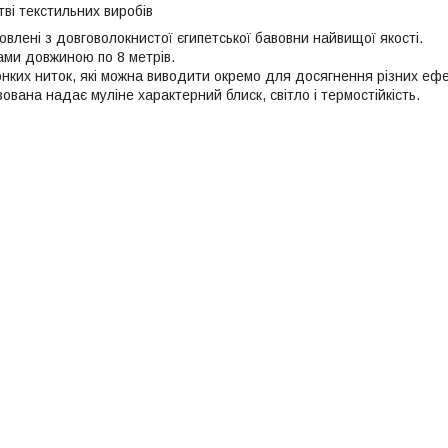
ві текстильних виробів
овлені з довговолокнистої єгипетської бавовни найвищої якості.
ами довжиною по 8 метрів.
онких ниток, які можна виводити окремо для досягнення різних ефе
вана надає муліне характерний блиск, світло і термостійкість.