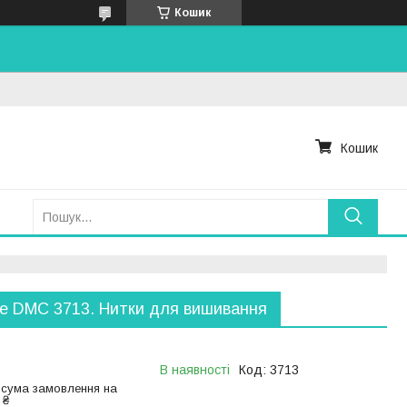
Кошик
Кошик
е DMC 3713. Нитки для вишивання
В наявності
Код:
3713
 сума замовлення на
 ₴