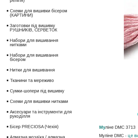
релігія)
Схеми для вишивки бісером
(КАРТИНИ)
Заготовки під вишивку
РУШНИКІВ, СЕРВЕТОК
Набори для вишивання
нитками
Набори для вишивання
бісером
Нитки для вишивання
Тканини та мереживо
Сумки-шопери під вишивку
Схеми для вишивки нитками
Аксесуари та інструменти для
рукоділля
Бісер PRECIOSA (Чехія)
Му
ліне DMC 3713
Муліне DMC -
це ви
Алмазна мозаїка / алмазна