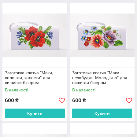
Заготовка клатча "Маки,
Заготовка клатча "Маки і
волошки, колоски" для
незабудки. Молодіжна" для
вишивки бісером
вишивки бісером
(КЛ013кБ1301)
(КЛ014кБ1301)
В наявності
В наявності
600
600
₴
₴
Купити
Купити