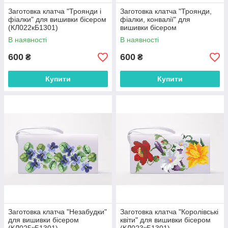
Заготовка клатча "Троянди і
Заготовка клатча "Троянди,
фіалки" для вишивки бісером
фіалки, конвалії" для
(КЛ022кБ1301)
вишивки бісером
(КЛ021кБ1301)
В наявності
В наявності
600
600
₴
₴
Купити
Купити
Заготовка клатча "Незабудки"
Заготовка клатча "Королівські
для вишивки бісером
квіти" для вишивки бісером