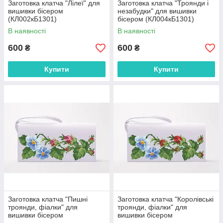
Заготовка клатча "Лілеї" для
Заготовка клатча "Троянди і
вишивки бісером
незабудки" для вишивки
(КЛ002кБ1301)
бісером (КЛ004кБ1301)
В наявності
В наявності
600
600
₴
₴
Купити
Купити
Заготовка клатча "Пишні
Заготовка клатча "Королівські
троянди, фіалки" для
троянди, фіалки" для
вишивки бісером
вишивки бісером