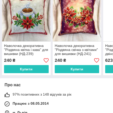
Наволочка декоративна
Наволочка декоративна
Наво
"Різдвяна квітка і кава" для
"Різдвяна свічка з квітами"
"Різ
вишивки (НД-239)
для вишивки (НД-241)
двін
для
240
240
623
₴
₴
Купити
Купити
Про нас
97% позитивних з 148 відгуків за рік
Працює з 08.05.2014
м. Львів