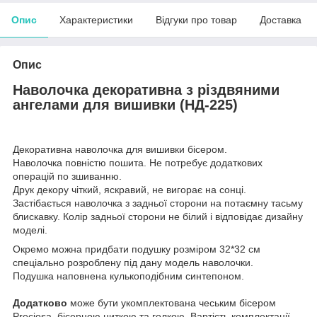
Опис
Характеристики
Відгуки про товар
Доставка
Опис
Наволочка декоративна з різдвяними
ангелами для вишивки (НД-225)
Декоративна наволочка для вишивки бісером.
Наволочка повністю пошита. Не потребує додаткових
операцій по зшиванню.
Друк декору чіткий, яскравий, не вигорає на сонці.
Застібається наволочка з задньої сторони на потаємну тасьму
блискавку. Колір задньої сторони не білий і відповідає дизайну
моделі.
Окремо можна придбати подушку розміром 32*32 см
спеціально розроблену під дану модель наволочки.
Подушка наповнена кулькоподібним синтепоном.
Додатково
може бути укомплектована чеським бісером
Preciosa, бісерною ниткою та голкою. Вартість комплектації