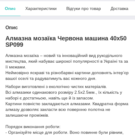
Опис
Характеристики
Відгуки про товар
Доставка
Опис
Алмазна мозаїка Червона машина 40х50
SP099
Алмазна мозаїка – новий та інноваційний вид рукодільного
мистецтва, який набуває широкої популярності в Україні та за
її межами.
Неймовірно яскраві та різнобарвні картини доповнять інтер’єр
вашої оселі та радуватимуть вас кожного дня.
Набори виготовлені з екологічно чистих матеріалів.
Всі алмазики одинакового розміру 2.5х2.5мм., їх кількість у
наборі є достатньою, навіть ще й із запасом.
Картини повністю закладаються алмазами. Квадратна форма
алмазу дозволяє закласти всю поверхню полотна не
залишаючи проміжків.
Порядок виконання роботи:
- Організуйте місце для роботи. Воно повинне були рівним,