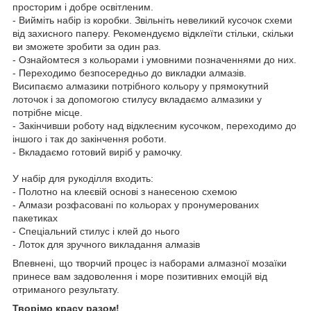
просторим і добре освітленим.
- Вийміть набір із коробки. Звільніть невеликий кусочок схеми
від захисного паперу. Рекомендуємо відклеїти стільки, скільки
ви зможете зробити за один раз.
- Ознайомтеся з кольорами і умовними позначеннями до них.
- Переходимо безпосередньо до викладки алмазів.
Висипаємо алмазики потрібного кольору у прямокутний
лоточок і за допомогою стилусу вкладаємо алмазики у
потрібне місце.
- Закінчивши роботу над відклеєним кусочком, переходимо до
іншого і так до закінчення роботи.
- Вкладаємо готовий виріб у рамочку.
У набір для рукоділля входить:
- Полотно на клеєвій основі з нанесеною схемою
- Алмази розфасовані по кольорах у пронумерованих
пакетиках
- Спеціальний стилус і клей до нього
- Лоток для зручного викладання алмазів
Впевнені, що творчий процес із наборами алмазної мозаїки
принесе вам задоволення і море позитивних емоцій від
отриманого результату.
Творімо красу разом!