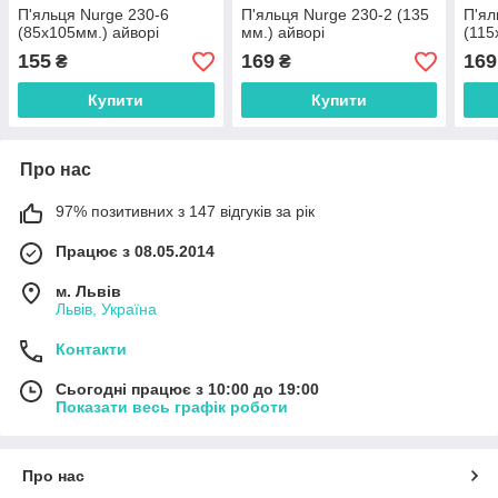
П'яльця Nurge 230-6
П'яльця Nurge 230-2 (135
П'ял
(85х105мм.) айворі
мм.) айворі
(115
155
169
169
₴
₴
Купити
Купити
Про нас
97% позитивних з 147 відгуків за рік
Працює з 08.05.2014
м. Львів
Львів, Україна
Контакти
Сьогодні працює з 10:00 до 19:00
Показати весь графік роботи
Про нас