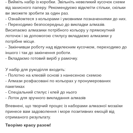
- Вийміть набір із коробки. Звільніть невеликий кусочок схеми
від захисного паперу. Рекомендуємо відклеїти стільки, скільки
ви зможете зробити за один раз.
- Ознайомтеся з кольорами і умовними позначеннями до них.
- Переходимо безпосередньо до викладки алмазів.
Висипаємо алмазики потрібного кольору у прямокутний
лоточок і за допомогою стилусу вкладаємо алмазики у
потрібне місце.
- Закінчивши роботу над відклеєним кусочком, переходимо до
іншого і так до закінчення роботи.
- Вкладаємо готовий виріб у рамочку.
У набір для рукоділля входить:
- Полотно на клеєвій основі з нанесеною схемою
- Алмази розфасовані по кольорах у пронумерованих
пакетиках
- Спеціальний стилус і клей до нього
- Лоток для зручного викладання алмазів
Впевнені, що творчий процес із наборами алмазної мозаїки
принесе вам задоволення і море позитивних емоцій від
отриманого результату.
Творімо красу разом!