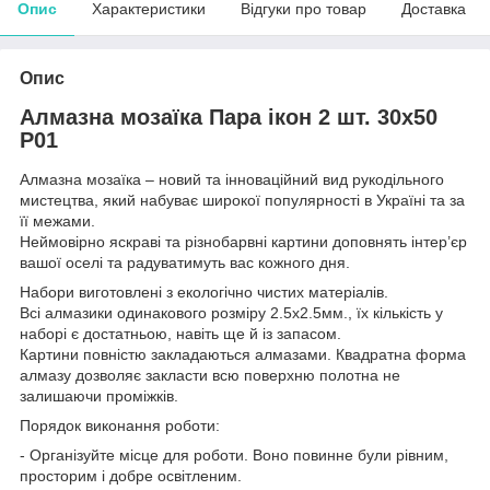
Опис
Характеристики
Відгуки про товар
Доставка
Опис
Алмазна мозаїка Пара ікон 2 шт. 30x50
P01
Алмазна мозаїка – новий та інноваційний вид рукодільного
мистецтва, який набуває широкої популярності в Україні та за
її межами.
Неймовірно яскраві та різнобарвні картини доповнять інтер’єр
вашої оселі та радуватимуть вас кожного дня.
Набори виготовлені з екологічно чистих матеріалів.
Всі алмазики одинакового розміру 2.5х2.5мм., їх кількість у
наборі є достатньою, навіть ще й із запасом.
Картини повністю закладаються алмазами. Квадратна форма
алмазу дозволяє закласти всю поверхню полотна не
залишаючи проміжків.
Порядок виконання роботи:
- Організуйте місце для роботи. Воно повинне були рівним,
просторим і добре освітленим.