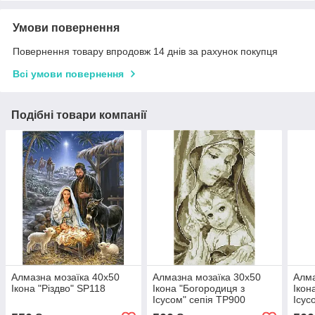
Умови повернення
Повернення товару впродовж 14 днів за рахунок покупця
Всі умови повернення
Подібні товари компанії
Алмазна мозаїка 40x50
Алмазна мозаїка 30х50
Алма
Ікона "Різдво" SP118
Ікона "Богородиця з
Ікон
Ісусом" сепія TP900
Ісус