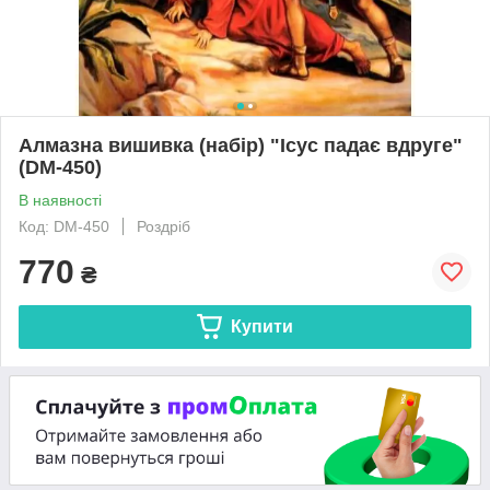
Алмазна вишивка (набір) "Ісус падає вдруге"
(DM-450)
В наявності
Код: DM-450
Роздріб
770
₴
Купити