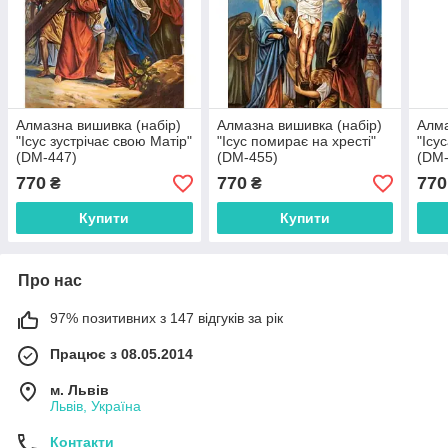
Алмазна вишивка (набір)
Алмазна вишивка (набір)
Алма
"Ісус зустрічає свою Матір"
"Ісус помирає на хресті"
"Ісу
(DM-447)
(DM-455)
(DM-
770
770
770
₴
₴
Купити
Купити
Про нас
97% позитивних з 147 відгуків за рік
Працює з 08.05.2014
м. Львів
Львів, Україна
Контакти