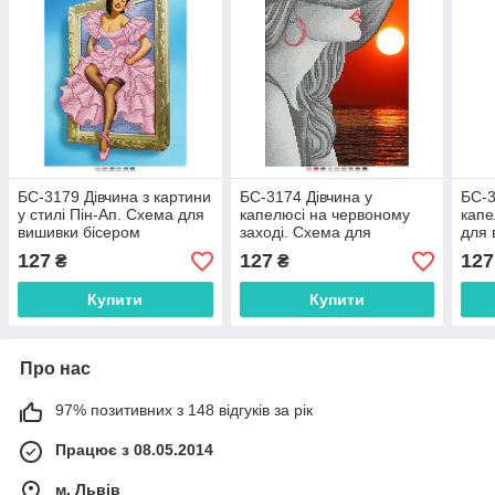
БС-3179 Дівчина з картини
БС-3174 Дівчина у
БС-3
у стилі Пін-Ап. Схема для
капелюсі на червоному
капе
вишивки бісером
заході. Схема для
для 
вишивки бісером
127
127
127
₴
₴
Купити
Купити
Про нас
97% позитивних з 148 відгуків за рік
Працює з 08.05.2014
м. Львів