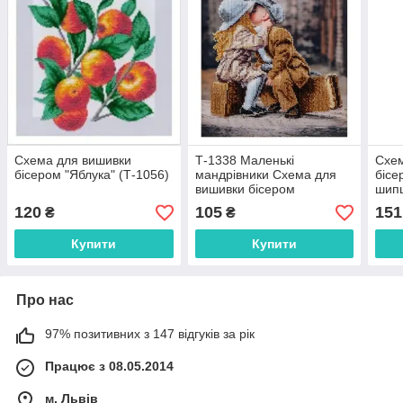
Схема для вишивки
Т-1338 Маленькі
Схем
бісером "Яблука" (Т-1056)
мандрівники Схема для
бісе
вишивки бісером
шипш
120
105
151
₴
₴
Купити
Купити
Про нас
97% позитивних з 147 відгуків за рік
Працює з 08.05.2014
м. Львів