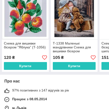
Схема для вишивки
Т-1338 Маленькі
Схем
бісером "Яблука" (Т-1056)
мандрівники Схема для
бісе
вишивки бісером
шипш
120
105
151
₴
₴
Купити
Купити
Про нас
97% позитивних з 147 відгуків за рік
Працює з 08.05.2014
м. Львів