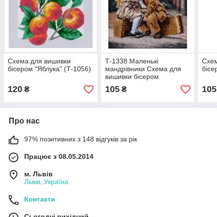
Схема для вишивки
Т-1338 Маленькі
Схем
бісером "Яблука" (Т-1056)
мандрівники Схема для
бісе
вишивки бісером
120
105
105
₴
₴
Про нас
97% позитивних з 148 відгуків за рік
Працює з 08.05.2014
м. Львів
Львів, Україна
Контакти
Сьогодні вихідний