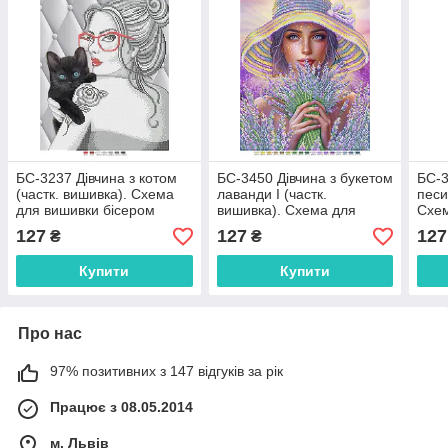
БС-3237 Дівчина з котом
БС-3450 Дівчина з букетом
БС-3
(частк. вишивка). Схема
лаванди І (частк.
песи
для вишивки бісером
вишивка). Схема для
Схем
вишивки бісером
бісе
127
127
127
₴
₴
Купити
Купити
Про нас
97% позитивних з 147 відгуків за рік
Працює з 08.05.2014
м. Львів