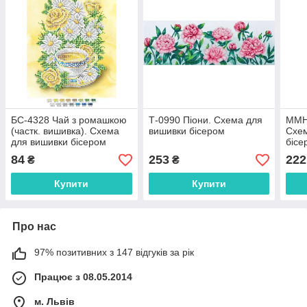
БС-4328 Чай з ромашкою
Т-0990 Піони. Схема для
ММН-
(частк. вишивка). Схема
вишивки бісером
Схем
для вишивки бісером
бісе
84
253
222
₴
₴
Купити
Купити
Про нас
97% позитивних з 147 відгуків за рік
Працює з 08.05.2014
м. Львів