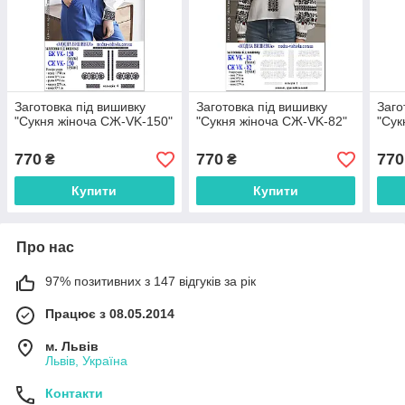
Заготовка під вишивку
Заготовка під вишивку
Заго
"Сукня жіноча СЖ-VK-150"
"Сукня жіноча СЖ-VK-82"
"Сук
770
770
770
₴
₴
Купити
Купити
Про нас
97% позитивних з 147 відгуків за рік
Працює з 08.05.2014
м. Львів
Львів, Україна
Контакти