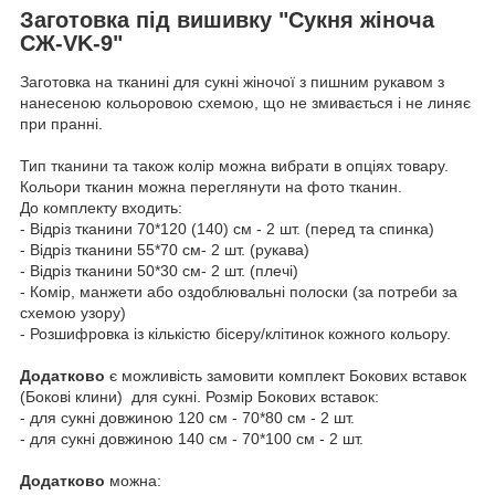
Заготовка під вишивку "Сукня жіноча
СЖ-VK-9"
Заготовка на тканині для сукні жіночої з пишним рукавом з
нанесеною кольоровою схемою, що не змивається і не линяє
при пранні.
Тип тканини та також колір можна вибрати в опціях товару.
Кольори тканин можна переглянути на фото тканин.
До комплекту входить:
- Відріз тканини 70*120 (140) см - 2 шт. (перед та спинка)
- Відріз тканини 55*70 см- 2 шт. (рукава)
- Відріз тканини 50*30 см- 2 шт. (плечі)
- Комір, манжети або оздоблювальні полоски (за потреби за
схемою узору)
- Розшифровка із кількістю бісеру/клітинок кожного кольору.
Додатково
є можливість замовити комплект Бокових вставок
(Бокові клини) для сукні. Розмір Бокових вставок:
- для сукні довжиною 120 см - 70*80 см - 2 шт.
- для сукні довжиною 140 см - 70*100 см - 2 шт.
Додатково
можна: