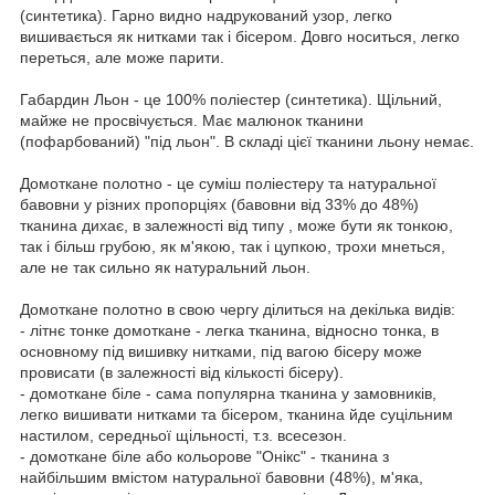
(синтетика). Гарно видно надрукований узор, легко
вишивається як нитками так і бісером. Довго носиться, легко
переться, але може парити.
Габардин Льон - це 100% поліестер (синтетика). Щільний,
майже не просвічується. Має малюнок тканини
(пофарбований) "під льон". В складі цієї тканини льону немає.
Домоткане полотно - це суміш поліестеру та натуральної
бавовни у різних пропорціях (бавовни від 33% до 48%)
тканина дихає, в залежності від типу , може бути як тонкою,
так і більш грубою, як м'якою, так і цупкою, трохи мнеться,
але не так сильно як натуральний льон.
Домоткане полотно в свою чергу ділиться на декілька видів:
- літнє тонке домоткане - легка тканина, відносно тонка, в
основному під вишивку нитками, під вагою бісеру може
провисати (в залежності від кількості бісеру).
- домоткане біле - сама популярна тканина у замовників,
легко вишивати нитками та бісером, тканина йде суцільним
настилом, середньої щільності, т.з. всесезон.
- домоткане біле або кольорове "Онікс" - тканина з
найбільшим вмістом натуральної бавовни (48%), м'яка,