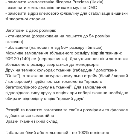
- замовити комплектацію бісером Preciosa (Чехія)
- замовити комплектацію нитками муліне DMC.
- замовити відріз клейового флізеліну для стабілізації вишивки
зі зворотної сторони.
Заготовки є двох розмірів:
- стандартна (розрахована на пошиття до 54 розміру
включно)
- збільшена (на пошиття від 56+ розміру і більше)
Можливе замовлення збільшеного розміру відрізів тканини:
90*120 (140) см (перед/спинка). Для уточнення ціни заготовки
збільшеного розміру звертатися до менеджерів
Друк на темних кольорах тканини (габардин / домоткане
"Онікс"), а також на натуральному льон стрейч (білий / чорний
/ кольоровий)- здійснюється технологію "прямого
багатоколірного друку на тканині". Для замовлення
відповідного типу друку в опціях при виборі тканини необхідно
обирати відповідну опцію "прямий друк".
Розкрій та пошиття заготовки за своїми розмірами та фасоном
здійснюється самостійно.
Зразки тканин і їхній склад.
Габардин білий або кольоровий - це 100% поліестер