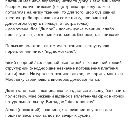
плетіння має чітко виражену нитку та дірку. Легко вишивати
бісером, важче нитками (якщо крапка проколу голкою
потрапляє на нитку тканини, то для того, щоб був рівний
хрестик треба проколювати саме нитку, при вишивці
допомогою будуть п'яльця та гостра голка)
- домоткане біле "Дніпро" - досить цупка тканина, слабо
просвічується, легко вишивається як бісером, так і нитками.
Польське полотно - синтетична тканина зі структурою
переплетіння ниток "під домоткане".
Білий / чорний / кольоровий льон стрейч - класичний тонкий
структурний (неоднорідне незначне потовщення плетіння
нитки) льон. Натуральна тканина, дихає, не парить, мнеться.
Має легку стрейчевість впоперек дольової нитки.
Домоткане льон - тканина яка складається з льону, бавовни та
поліестеру. Має бежевий відтінок з вплетенням сірих ниточок
натурального льону. Виглядає "під старовину".
Атлас (прокатний) - тканина, яка використовується для
пошиття весільних та довгих вечірніх суконь.