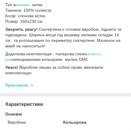
Тип в
ишивки:
нитка
Тканина: 100% поліестр
Колір: слонова кістка
Розмір: 160х230 см.
Зверніть увагу!
Скатертина є готовим виробом, підшита та
підкладена. Ширина місця під вишивку нитками складає 14
см., та розташоване по периметру скатертини. Малюнок на
виріб не наноситься!
Додаткова комплектація:- паперова схема-
ключ з
рек
омендованими кольорами муліне DMC
Увага!
Виробник лишає за собою право змінювати
комплектацію.
Приховати
Характеристики
Основні
Виробник
Кольорова