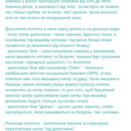
бавовни у різних пропорціях (бавовни від 33% до 48%)
тканина дихає, в залежності від типу , може бути як тонкою,
так і більш грубою, як м'якою, так і цупкою, трохи мнеться,
але не так сильно як натуральний льон.
Домоткане полотно в свою чергу ділиться на декілька видів:
- літнє тонке домоткане - легка тканина, відносно тонка, в
основному під вишивку нитками, під вагою бісеру може
провисати (в залежності від кількості бісеру).
- домоткане біле - сама популярна тканина у замовників,
легко вишивати нитками та бісером, тканина йде суцільним
настилом, середньої щільності, т.з. всесезон.
- домоткане біле або кольорове "Онікс" - тканина з
найбільшим вмістом натуральної бавовни (48%), м'яка,
плетіння має чітко виражену нитку та дірку. Легко вишивати
бісером, важче нитками (якщо крапка проколу голкою
потрапляє на нитку тканини, то для того, щоб був рівний
хрестик треба проколювати саме нитку, при вишивці
допомогою будуть п'яльця та гостра голка)
- домоткане біле "Дніпро" - досить цупка тканина, слабо
просвічується, легко вишивається як бісером, так і нитками.
Польське полотно - синтетична тканина зі структурою
переплетіння ниток "під домоткане".