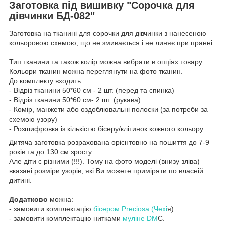
Заготовка під вишивку "Сорочка для
дівчинки БД-082"
Заготовка на тканині для сорочки для дівчинки з нанесеною
кольоровою схемою, що не змивається і не линяє при пранні.
Тип тканини та також колір можна вибрати в опціях товару.
Кольори тканин можна переглянути на фото тканин.
До комплекту входить:
- Відріз тканини 50*60 см - 2 шт. (перед та спинка)
- Відріз тканини 50*60 см- 2 шт. (рукава)
- Комір, манжети або оздоблювальні полоски (за потреби за
схемою узору)
- Розшифровка із кількістю бісеру/клітинок кожного кольору.
Дитяча заготовка розрахована орієнтовно на пошиття до 7-9
років та до 130 см зросту.
Але діти є різними (!!!). Тому на фото моделі (внизу зліва)
вказані розміри узорів, які Ви можете приміряти по власній
дитині.
Додатково
можна:
- замовити комплектацію
бісером Preciosa (Чехі
я)
- замовити комплектацію нитками
муліне DM
C.