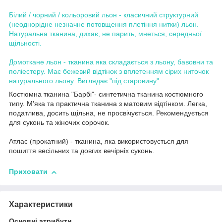
Білий / чорний / кольоровий льон - класичний структурний
(неоднорідне незначне потовщення плетіння нитки) льон.
Натуральна тканина, дихає, не парить, мнеться, середньої
щільності.
Домоткане льон - тканина яка складається з льону, бавовни та
поліестеру. Має бежевий відтінок з вплетенням сірих ниточок
натурального льону. Виглядає "під старовину".
Костюмна тканина "Барбі"- синтетична тканина костюмного
типу. М'яка та практична тканина з матовим відтінком. Легка,
податлива, досить щільна, не просвічується. Рекомендується
для суконь та жіночих сорочок.
Атлас (прокатний) - тканина, яка використовується для
пошиття весільних та довгих вечірніх суконь.
Приховати
Характеристики
Основні атрибути