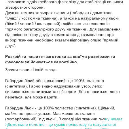
- замовити відріз клейового флізеліну для стабілізації вишивки
зі зворотної сторони.
Друк на темних кольорах тканини (габардин / домоткане
"Онікс" / костюмна тканина), а також на натуральному льоні
(білий / чорний / кольоровий)- здійснюється технологію
"прямого багатоколірного друку на тканині". Для замовлення
відповідного типу друку в коментарях до замовлення при
виборі тканини необхідно вказати відповідну опцію "прямий
друк".
Розкрій та пошиття заготовки за своїми розмірами та
фасоном здійснюється самостійно.
Зразки тканин і їхній склад.
Габардин білий або кольоровий- це 100% поліестер
(синтетика). Гарно видно надрукований узор, легко
вишивається як нитками так і бісером. Довго носиться, легко
переться, але може парити.
Габардин Льон - це 100% поліестер (синтетика). Щільний,
майже не просвічується. Має малюнок тканини
(пофарбований) "під льон". В складі цієї тканини льо
ну немає.
>Домоткане полотно - це суміш поліестеру та натуральної