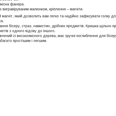
якісна фанера.
 вигравіруваним малюнком, кріплення – магніти.
 магніт, який дозволить вам легко та надійно зафіксувати голку дл
ся.
гання бісеру, страз, намистин, дрібних предметів. Кришка щільно 
тів з одного відсіку до іншого.
влений із високоякісного дерева, має зручні поглиблення для бісе
багато простішим і легшим.