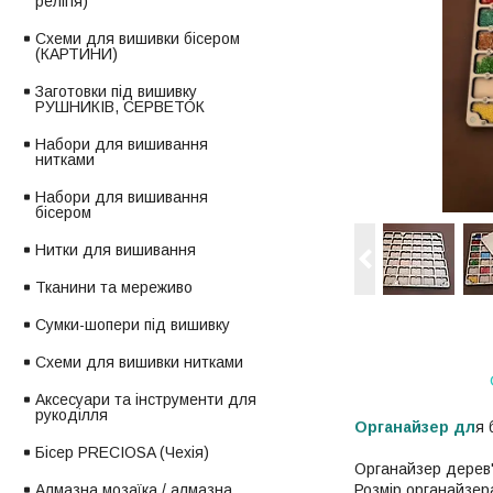
релігія)
Схеми для вишивки бісером
(КАРТИНИ)
Заготовки під вишивку
РУШНИКІВ, СЕРВЕТОК
Набори для вишивання
нитками
Набори для вишивання
бісером
Нитки для вишивання
Тканини та мереживо
Сумки-шопери під вишивку
Схеми для вишивки нитками
Аксесуари та інструменти для
рукоділля
Органайзер дл
я 
Бісер PRECIOSA (Чехія)
Органайзер дерев'
Розмір органайзер
Алмазна мозаїка / алмазна