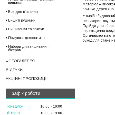
вишивка
Матеріал – високо
Кришка дерев'яна з
Все для в'язання
У виріб вбудований
Вишиті рушники
не використовуєть
Підійде для збері
Вишиванки та пояски
переміщення предме
Органайзер вигото
Подушки декоративні
рукоділля стане на
Набори для вишивання
бісером
ФОТОГАЛЕРЕЯ
ВІДГУКИ
АКЦІЙНІ ПРОПОЗИЦІЇ
Графік роботи
Понеділок
10:00
19:00
Вівторок
10:00
19:00