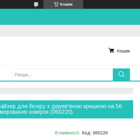
Кошик
Кошик
айзер для бісеру з дерев'яною кришкою на 56
мерованих комірок (060220)
В наявності
Код:
060220