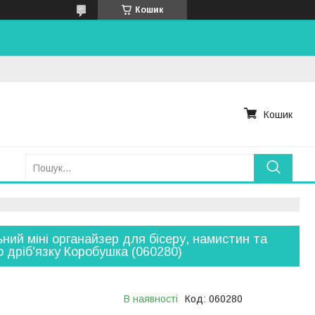
Кошик
Кошик
ний міні органайзер для бісеру, намистин та
о дріб'язку Коробушка (060280)
В наявності
Код:
060280