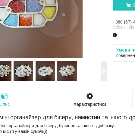
К
+380 (67) 
(Viber, Te
повернен
Опис
Характеристики
іні органайзер для бісеру, намистин та іншого д
міні органайзери для бісеру, бусинок та іншого дріб'язку.
о місця у вашій сумочці)