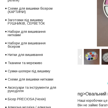
релігія)
Схеми для вишивки бісером
(КАРТИНИ)
Заготовки під вишивку
РУШНИКІВ, СЕРВЕТОК
Набори для вишивання
нитками
Набори для вишивання
бісером
Нитки для вишивання
Тканини та мереживо
Сумки-шопери під вишивку
Схеми для вишивки нитками
Аксесуари та інструменти для
рукоділля
ng>Овальний м
Бісер PRECIOSA (Чехія)
Наші коробочки це 
Він не займе багат
Алмазна мозаїка / алмазна