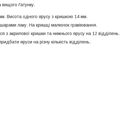
 вищого ґатунку.
мм. Висота одного ярусу з кришкою 14 мм.
шарами лаку. На кришці малюнок гравіювання.
я з акрилової кришки та нижнього ярусу на 12 відділень.
идбати яруси на різну кількість відділень.