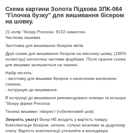
Схема картини Золота Підкова ЗПК-064
"Гілочка бузку" для вишивання бісером
на шовку.
21 колір "бісеру Preciosa. 9132 намистин.
Часткова зашивка.
Заготовка для вишивання бісером квітів.
Друк схеми для вишивання бісером на якісному шовку, (100%
поліестру) екологічно чистими фарбами. Після прання схема
для вишивки залишається на тканині.
Набір містить:
- заготовку для вишивки бісером з нанесеним малюнком-
схемою,
- інструкцію до вишивання.
В інструкції до вишивання рекомендовано номери та кольори
"бісеру фірми Preciosa.
Техніка вишивки: півхрест (гобеленовий шов).
Зверніть увагу!
Бісер НЕ входить у вартість товару.
Комплектація бісером, ниткою, голкою можлива за додаткову
плату. Вартість комплектації уточняйте в менеджера