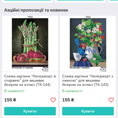
Акційні пропозиції та новинки
Схема картини "Натюрморт зі
Схема картини "Натюрморт з
спаржею" для вишивки
ожиною" для вишивки
бісером на атласі (ТК-144)
бісером на атласі (ТК-143)
В наявності
В наявності
155
155
₴
₴
Купити
Купити