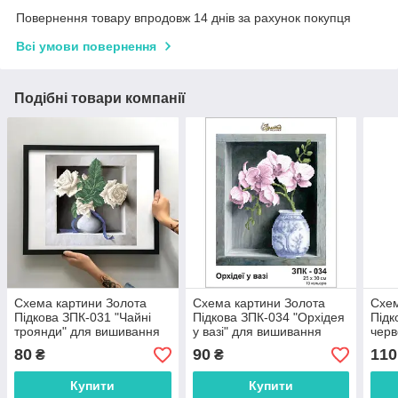
Повернення товару впродовж 14 днів за рахунок покупця
Всі умови повернення
Подібні товари компанії
Схема картини Золота
Схема картини Золота
Схем
Підкова ЗПК-031 "Чайні
Підкова ЗПК-034 "Орхідея
Підк
троянди" для вишивання
у вазі" для вишивання
черв
бісером на шовку
бісером на шовку
бісе
80
90
110
₴
₴
Купити
Купити