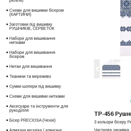
релігія)
Схеми для вишивки бісером
(КАРТИНИ)
Заготовки під вишивку
РУШНИКІВ, СЕРВЕТОК
Набори для вишивання
нитками
Набори для вишивання
бісером
Нитки для вишивання
Тканини та мереживо
Сумки-шопери під вишивку
Схеми для вишивки нитками
Аксесуари та інструменти для
рукоділля
ТР-456 Рушни
Бісер PRECIOSA (Чехія)
3 кольори бісеру P
Часткова зашивка.
Алмазна мозаїка / алмазна