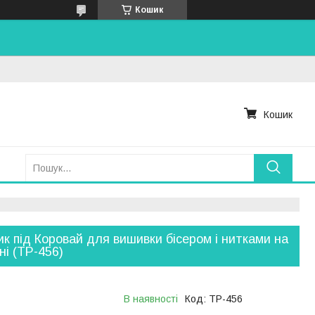
Кошик
Кошик
к під Коровай для вишивки бісером і нитками на
ні (ТР-456)
В наявності
Код:
ТР-456