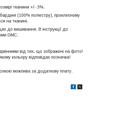
озмірі тканини +/- 3%.
абардині (100% поліестру), проклеєному
ся на тканині.
ію до вишивання. В інструкції до
ірми DMC.
дмінними від тих, що зображені на фото!
 якому кольору відповідає позначка!
 голкою можлива за додаткову плату.