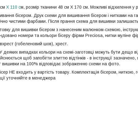
 см
Х 110 с
м, розмір тканини 48 см Х 170 см. Можливі відхилення у р
ивання бісером. Друк схеми для вишивання бісером і нитками на г
гічно чистими фарбами. Після прання схема для вишивки залишаєть
отовку для вишивки бісером з нанесеним малюнком-схемою, інструкц
довано номери та кольори бісеру фірми Preciosa, нитки муліне ф
івхрест (гобеленовий шов), хрест.
У деяких випадках кольори на схемі-заготовці можуть бути дещо ві
ійснюється щоб запобігти злиттю відтінків - в інструкції зазначено,
т вишивки на 100% відповідає зображенню схеми на фото.
ісер НЕ входить у вартість товару. Комплектація бісером, ниткою,
ації уточняйте в менеджера