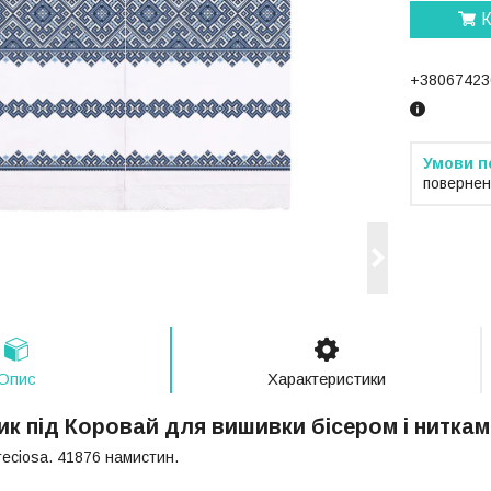
К
+38067423
повернен
Опис
Характеристики
к під Коровай для вишивки бісером і нитками
reciosa. 41876 намистин.