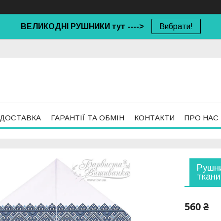
ВЕЛИКОДНІ РУШНИКИ тут ---->
Вибрати!
 ДОСТАВКА
ГАРАНТІЇ ТА ОБМІН
КОНТАКТИ
ПРО НАС
Рушни
ткани
560 ₴