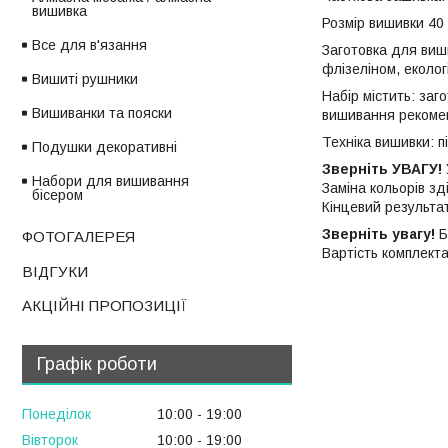
вишивка
Розмір вишивки 40
Все для в'язання
Заготовка для виш
флізеліном, еколо
Вишиті рушники
Набір містить: заг
Вишиванки та пояски
вишивання рекомен
Техніка вишивки: п
Подушки декоративні
Зверніть УВАГУ!
Набори для вишивання
Заміна кольорів зд
бісером
Кінцевий результа
Зверніть увагу!
Б
ФОТОГАЛЕРЕЯ
Вартість комплект
ВІДГУКИ
АКЦІЙНІ ПРОПОЗИЦІЇ
Графік роботи
Понеділок
10:00
19:00
Вівторок
10:00
19:00