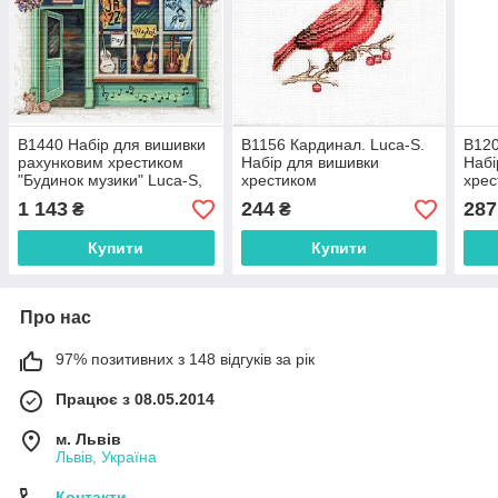
B1440 Набір для вишивки
B1156 Кардинал. Luca-S.
B120
рахунковим хрестиком
Набір для вишивки
Набі
"Будинок музики" Luca-S,
хрестиком
хрес
Aida 16 ct
1 143
244
287
₴
₴
Купити
Купити
Про нас
97% позитивних з 148 відгуків за рік
Працює з 08.05.2014
м. Львів
Львів, Україна
Контакти