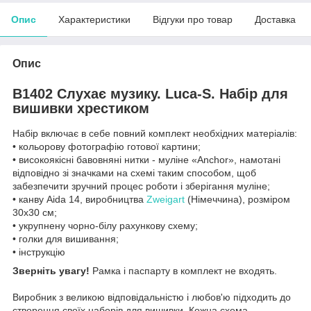
Опис
Характеристики
Відгуки про товар
Доставка
Опис
B1402 Слухає музику. Luca-S. Набір для
вишивки хрестиком
Набір включає в себе повний комплект необхідних матеріалів:
• кольорову фотографію готової картини;
• високоякісні бавовняні нитки - муліне «Anchor», намотані
відповідно зі значками на схемі таким способом, щоб
забезпечити зручний процес роботи і зберігання муліне;
• канву Aida 14, виробництва
Zweigart
(Німеччина), розміром
30х30 см;
• укрупнену чорно-білу рахункову схему;
• голки для вишивання;
• інструкцію
Зверніть увагу!
Рамка і паспарту в комплект не входять.
Виробник з великою відповідальністю і любов'ю підходить до
створення своїх наборів для вишивки. Кожна схема