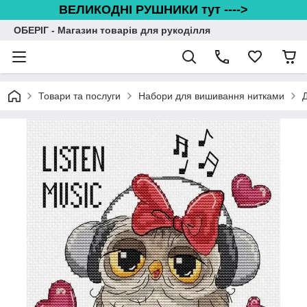
ВЕЛИКОДНІ РУШНИКИ тут ---->
ОБЕРІГ - Магазин товарів для рукоділля
Товари та послуги
Набори для вишивання нитками
Д