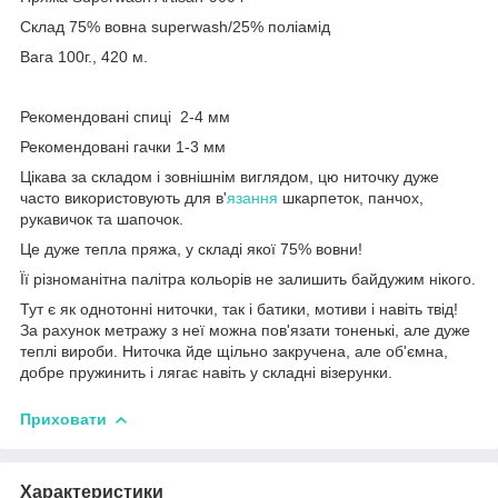
Склад 75% вовна superwash/25% поліамід
Вага 100г., 420 м.
Рекомендовані спиці 2-4 мм
Рекомендовані гачки 1-3 мм
Цікава за складом і зовнішнім виглядом, цю ниточку дуже
часто використовують для в'
язання
шкарпеток, панчох,
рукавичок та шапочок.
Це дуже тепла пряжа, у складі якої 75% вовни!
Її різноманітна палітра кольорів не залишить байдужим нікого.
Тут є як однотонні ниточки, так і батики, мотиви і навіть твід!
За рахунок метражу з неї можна пов'язати тоненькі, але дуже
теплі вироби. Ниточка йде щільно закручена, але об'ємна,
добре пружинить і лягає навіть у складні візерунки.
Приховати
Характеристики