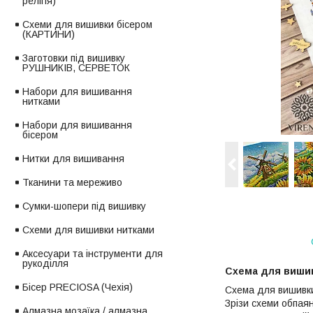
релігія)
Схеми для вишивки бісером
(КАРТИНИ)
Заготовки під вишивку
РУШНИКІВ, СЕРВЕТОК
Набори для вишивання
нитками
Набори для вишивання
бісером
Нитки для вишивання
Тканини та мереживо
Сумки-шопери під вишивку
Схеми для вишивки нитками
Аксесуари та інструменти для
рукоділля
Схема для вишив
Бісер PRECIOSA (Чехія)
Схема для вишивки
Зрізи схеми обпаян
Алмазна мозаїка / алмазна