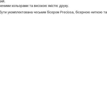
ий.
иченими кольорами та високою якістю друку.
ути укомплектована чеським бісером Preciosa, бісерною ниткою та