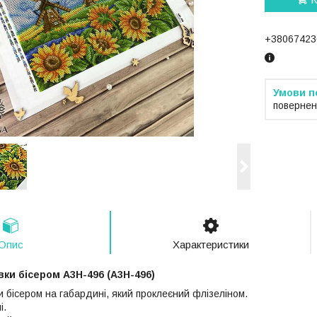
+38067423
повернен
Опис
Характеристики
ки бісером А3Н-496 (А3Н-496)
 бісером на габардині, який проклеєний флізеліном.
і.