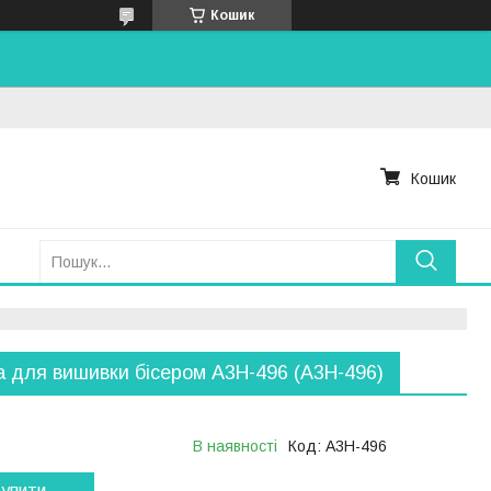
Кошик
Кошик
 для вишивки бісером А3Н-496 (А3Н-496)
В наявності
Код:
А3Н-496
упити