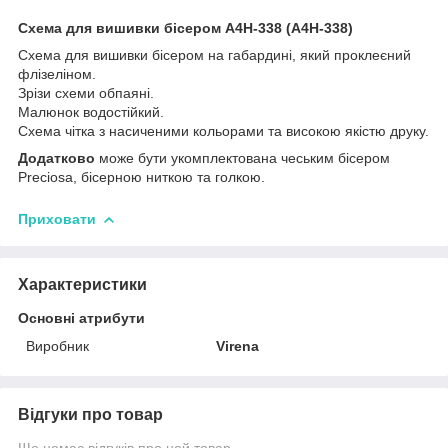
Схема для вишивки бісером А4Н-338 (А4Н-338)
Схема для вишивки бісером на габардині, який проклеєний
флізеліном.
Зрізи схеми обпаяні.
Малюнок водостійкий.
Схема чітка з насиченими кольорами та високою якістю друку.
Додатково
може бути укомплектована чеським бісером
Preciosa, бісерною ниткою та голкою.
Приховати
Характеристики
Основні атрибути
Виробник
Virena
Відгуки про товар
Ще немає відгуків про цей товар