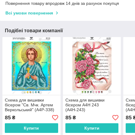
Повернення товару впродовж 14 днів за рахунок покупця
Всі умови повернення
Подібні товари компанії
Схема для вишивки
Схема для вишивки
Схем
бісером "Св. Мчк. Артем
бісером А4Н 243
бісе
Веркольський" (А4Р-338)
(А4Н-243)
(А4Н
85
85
85
₴
₴
Купити
Купити