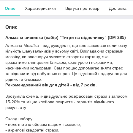
Опис
Характеристики
Відгуки про товар
Доставка
Опис
Алмазна вишивка (набір) "Тигри на відпочинку" (DM-285)
Алмазна Мозаїка - вид рукоділля, що вже завоював величезну
кількість шанувальників у всьому світі. Викладаючи стразами
мозаїку, ви власноруч зможете створити картину, яка
вражатиме глянцевим блиском, фактурою і яскравими,
насиченими кольорами! Сам процес допомагає зняти стрес
та відпочити від побутових справ. Це відмінний подарунок для
рідних та близьких.
Рекомендований вік для дітей - від 7 років.
Зрозуміла схема, індивідуально розфасовані стрази з запасом
15-20% та міцне клейове покриття - гарантія відмінного
результату.
Склад набору:
▪️ полотно з клейовим шаром і схемою,
▪️ акрилові квадратні стрази,