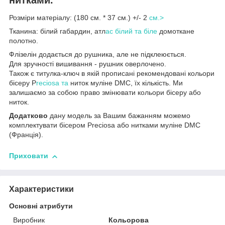
Розміри матеріалу: (180 см. * 37 см.) +/- 2
см.>
Тканина: білий габардин, атл
ас білий та біле
домоткане
полотно.
Флізелін додається до рушника, але не підклеюється.
Для зручності вишивання - рушник оверлочено.
Також є титулка-ключ в якій прописані рекомендовані кольори
бісеру P
reciosa та
ниток муліне DMC, їх кількість. Ми
залишаємо за собою право змінювати кольори бісеру або
ниток.
Додатково
дану модель за Вашим бажанням можемо
комплектувати бісером Preciosa або нитками муліне DMC
(Франція).
Приховати
Характеристики
Основні атрибути
Виробник
Кольорова