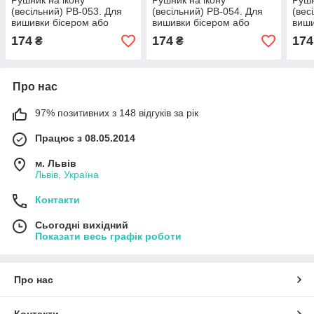
Рушник на ікону
Рушник на ікону
Рушн
(весільний) РВ-053. Для
(весільний) РВ-054. Для
(вес
вишивки бісером або
вишивки бісером або
виши
нитками
нитками
нит
174
174
174
₴
₴
Про нас
97% позитивних з 148 відгуків за рік
Працює з 08.05.2014
м. Львів
Львів, Україна
Контакти
Сьогодні вихідний
Показати весь графік роботи
Про нас