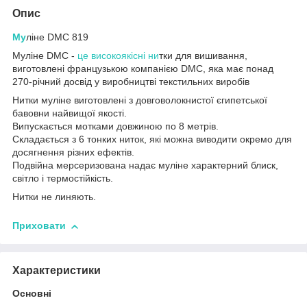
Опис
Му
ліне DMC 819
Муліне DMC -
це високоякісні ни
тки для вишивання,
виготовлені французькою компанією DMC, яка має понад
270-річний досвід у виробництві текстильних виробів
Нитки муліне виготовлені з довговолокнистої єгипетської
бавовни найвищої якості.
Випускається мотками довжиною по 8 метрів.
Складається з 6 тонких ниток, які можна виводити окремо для
досягнення різних ефектів.
Подвійна мерсеризована надає муліне характерний блиск,
світло і термостійкість.
Нитки не линяють.
Приховати
Характеристики
Основні