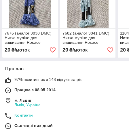
7676 (аналог 3838 DMC)
7682 (аналог 3841 DMC)
1104
Нитка муліне для
Нитка муліне для
Нитк
вишивання Rosace
вишивання Rosace
виш
20
20
20
₴/моток
₴/моток
₴
Про нас
97% позитивних з 148 відгуків за рік
Працює з 08.05.2014
м. Львів
Львів, Україна
Контакти
Сьогодні вихідний