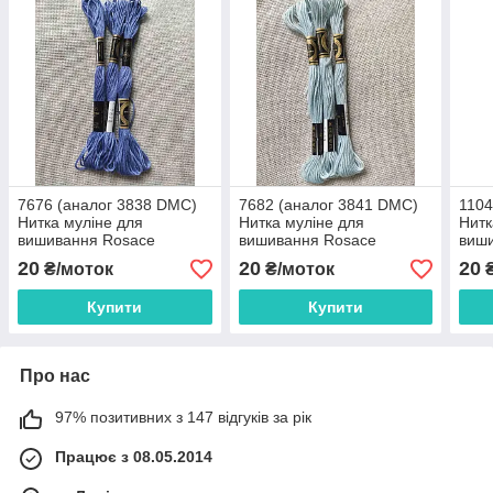
7676 (аналог 3838 DMC)
7682 (аналог 3841 DMC)
1104
Нитка муліне для
Нитка муліне для
Нитк
вишивання Rosace
вишивання Rosace
виш
20
20
20
₴/моток
₴/моток
₴
Купити
Купити
Про нас
97% позитивних з 147 відгуків за рік
Працює з 08.05.2014