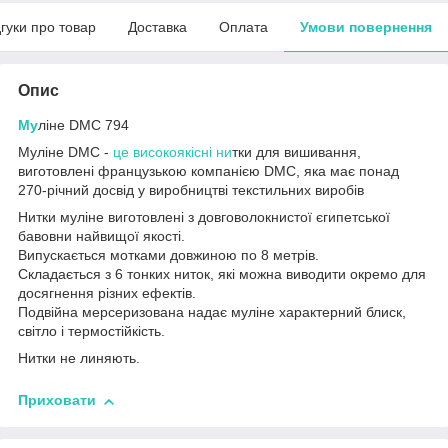
дгуки про товар
Доставка
Оплата
Умови повернення
Опис
Му
ліне DMC 794
Муліне DMC -
це високоякісні ни
тки для вишивання,
виготовлені французькою компанією DMC, яка має понад
270-річний досвід у виробництві текстильних виробів
Нитки муліне виготовлені з довговолокнистої єгипетської
бавовни найвищої якості.
Випускається мотками довжиною по 8 метрів.
Складається з 6 тонких ниток, які можна виводити окремо для
досягнення різних ефектів.
Подвійна мерсеризована надає муліне характерний блиск,
світло і термостійкість.
Нитки не линяють.
Приховати