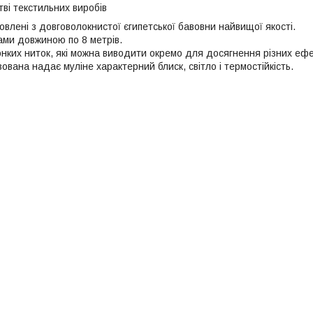
ві текстильних виробів
овлені з довговолокнистої єгипетської бавовни найвищої якості.
ами довжиною по 8 метрів.
онких ниток, які можна виводити окремо для досягнення різних ефе
вана надає муліне характерний блиск, світло і термостійкість.