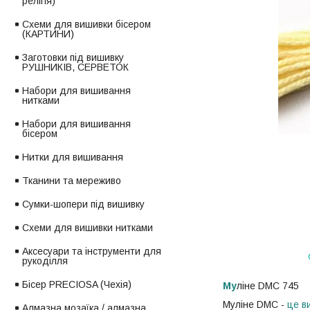
релігія)
Схеми для вишивки бісером
(КАРТИНИ)
Заготовки під вишивку
РУШНИКІВ, СЕРВЕТОК
Набори для вишивання
нитками
Набори для вишивання
бісером
Нитки для вишивання
Тканини та мереживо
Сумки-шопери під вишивку
Схеми для вишивки нитками
Аксесуари та інструменти для
рукоділля
Бісер PRECIOSA (Чехія)
Му
ліне DMC 745
Муліне DMC -
це ви
Алмазна мозаїка / алмазна