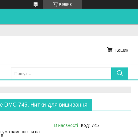
Кошик
Кошик
е DMC 745. Нитки для вишивання
В наявності
Код:
745
 сума замовлення на
 ₴