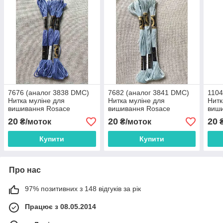
7676 (аналог 3838 DMC)
7682 (аналог 3841 DMC)
1104
Нитка муліне для
Нитка муліне для
Нитк
вишивання Rosace
вишивання Rosace
виш
20
20
20
₴/моток
₴/моток
₴
Купити
Купити
Про нас
97% позитивних з 148 відгуків за рік
Працює з 08.05.2014