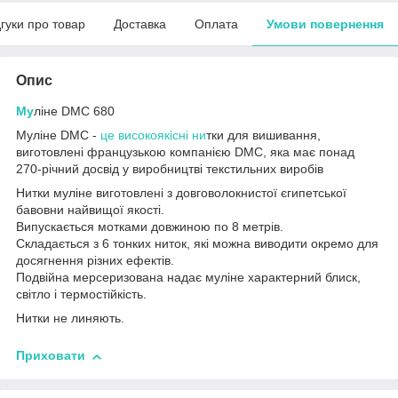
дгуки про товар
Доставка
Оплата
Умови повернення
Опис
Му
ліне DMC 680
Муліне DMC -
це високоякісні ни
тки для вишивання,
виготовлені французькою компанією DMC, яка має понад
270-річний досвід у виробництві текстильних виробів
Нитки муліне виготовлені з довговолокнистої єгипетської
бавовни найвищої якості.
Випускається мотками довжиною по 8 метрів.
Складається з 6 тонких ниток, які можна виводити окремо для
досягнення різних ефектів.
Подвійна мерсеризована надає муліне характерний блиск,
світло і термостійкість.
Нитки не линяють.
Приховати