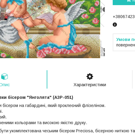
+38067423
повернен
Опис
Характеристики
ки бісером "Янголята" (А3Р-051)
 бісером на габардині, який проклеєний флізеліном.
і.
ий.
иченими кольорами та високою якістю друку.
ути укомплектована чеським бісером Preciosa, бісерною ниткою та