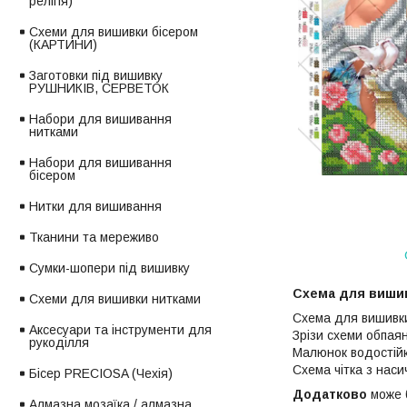
релігія)
Схеми для вишивки бісером
(КАРТИНИ)
Заготовки під вишивку
РУШНИКІВ, СЕРВЕТОК
Набори для вишивання
нитками
Набори для вишивання
бісером
Нитки для вишивання
Тканини та мереживо
Сумки-шопери під вишивку
Схема для вишив
Схеми для вишивки нитками
Схема для вишивки
Аксесуари та інструменти для
Зрізи схеми обпаян
рукоділля
Малюнок водостійк
Схема чітка з нас
Бісер PRECIOSA (Чехія)
Додатково
може б
Алмазна мозаїка / алмазна