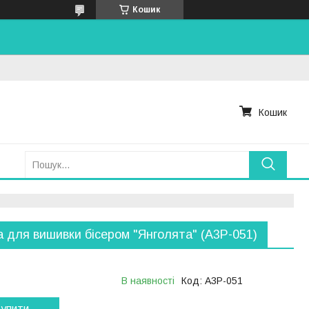
Кошик
Кошик
 для вишивки бісером "Янголята" (А3Р-051)
В наявності
Код:
А3Р-051
упити