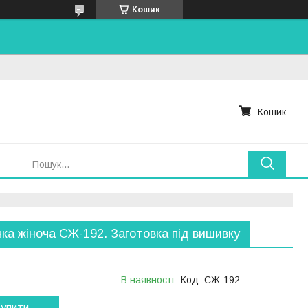
Кошик
Кошик
ка жіноча СЖ-192. Заготовка під вишивку
В наявності
Код:
СЖ-192
упити