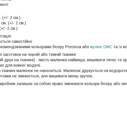
менті
:
 (+/- 2 см.)
см. (+/- 2 см.)
+/- 2 см.)
тація:
юється самостійно
рекомендованими кольорами бісеру Preciosa або
муліне DMC
та їх кі
 заготовок на чорній або темній тканині:
й друк на тканині) - якість малюнка найвища, вишивати легко та зр
мо для кожної моделі.
й) тканині малюнок не наноситься. Малюнок друкується на водорозч
готовки не змінюється, але вишивати менш зручно.
иробник залишає за собою право змінювати кольори бісеру або нит