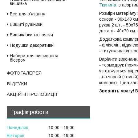
вишивка
Тканина
: в асорти
Розміри матеріалу
Все для в'язання
основа - 80х140 см.
Вишиті рушники
рукав 2 шт. - 50х75 
деталі - 40х70 см. (
Вишиванки та пояски
Додаткова комплек
- флізелін, підкле
Подушки декоративні
- титулка-ключ з 
Набори для вишивання
Варіанти виконання
бісером
- термодрук (прями
узгоджується окре
ФОТОГАЛЕРЕЯ
- на чорній (темні
комплект. Ціна за
ВІДГУКИ
Зверніть увагу!
В
АКЦІЙНІ ПРОПОЗИЦІЇ
Графік роботи
Понеділок
10:00
19:00
Вівторок
10:00
19:00