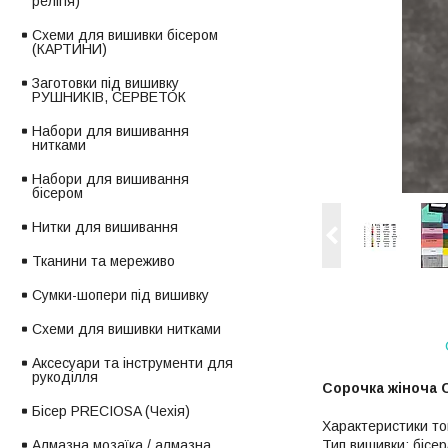
релігія)
Схеми для вишивки бісером
(КАРТИНИ)
Заготовки під вишивку
РУШНИКІВ, СЕРВЕТОК
Набори для вишивання
нитками
Набори для вишивання
бісером
Нитки для вишивання
Тканини та мереживо
Сумки-шопери під вишивку
Схеми для вишивки нитками
Аксесуари та інструменти для
рукоділля
Сорочка жіноча С
Бісер PRECIOSA (Чехія)
Характеристики то
Тип вишивки: бісер
Алмазна мозаїка / алмазна