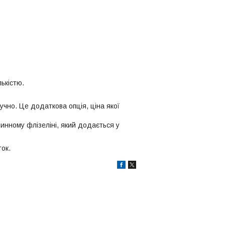
лькістю.
учно. Це додаткова опція, ціна якої
инному флізеліні, який додається у
ок.