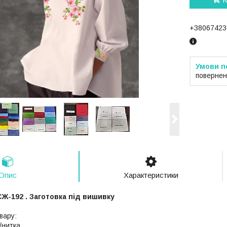
+38067423
повернен
Опис
Характеристики
Ж-192 . Заготовка під вишивку
вару:
/нитка