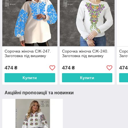
Сорочка жіноча СЖ-247.
Сорочка жіноча СЖ-240.
Соро
Заготовка під вишивку
Заготовка під вишивку
Заго
474
474
474
₴
₴
Купити
Купити
Акційні пропозиції та новинки