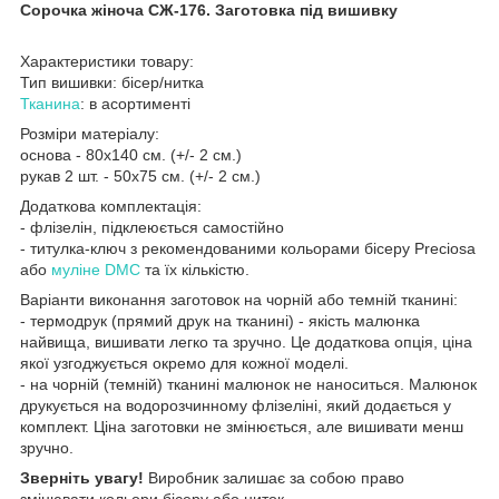
Сорочка жіноча СЖ-176. Заготовка під вишивку
Характеристики товару:
Тип вишивки: бісер/нитка
Тканина
: в асортименті
Розміри матеріалу:
основа - 80х140 см. (+/- 2 см.)
рукав 2 шт. - 50х75 см. (+/- 2 см.)
Додаткова комплектація:
- флізелін, підклеюється самостійно
- титулка-ключ з рекомендованими кольорами бісеру Preciosa
або
муліне DMC
та їх кількістю.
Варіанти виконання заготовок на чорній або темній тканині:
- термодрук (прямий друк на тканині) - якість малюнка
найвища, вишивати легко та зручно. Це додаткова опція, ціна
якої узгоджується окремо для кожної моделі.
- на чорній (темній) тканині малюнок не наноситься. Малюнок
друкується на водорозчинному флізеліні, який додається у
комплект. Ціна заготовки не змінюється, але вишивати менш
зручно.
Зверніть увагу!
Виробник залишає за собою право
змінювати кольори бісеру або ниток.