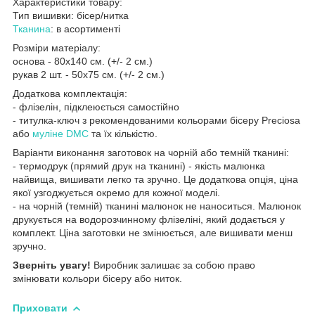
Характеристики товару:
Тип вишивки: бісер/нитка
Тканина
: в асортименті
Розміри матеріалу:
основа - 80х140 см. (+/- 2 см.)
рукав 2 шт. - 50х75 см. (+/- 2 см.)
Додаткова комплектація:
- флізелін, підклеюється самостійно
- титулка-ключ з рекомендованими кольорами бісеру Preciosa
або
муліне DMC
та їх кількістю.
Варіанти виконання заготовок на чорній або темній тканині:
- термодрук (прямий друк на тканині) - якість малюнка
найвища, вишивати легко та зручно. Це додаткова опція, ціна
якої узгоджується окремо для кожної моделі.
- на чорній (темній) тканині малюнок не наноситься. Малюнок
друкується на водорозчинному флізеліні, який додається у
комплект. Ціна заготовки не змінюється, але вишивати менш
зручно.
Зверніть увагу!
Виробник залишає за собою право
змінювати кольори бісеру або ниток.
Приховати