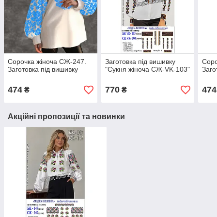
Сорочка жіноча СЖ-247.
Заготовка під вишивку
Соро
Заготовка під вишивку
"Сукня жіноча СЖ-VK-103"
Заго
474
770
474
₴
₴
Акційні пропозиції та новинки