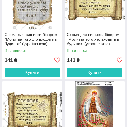
Схема для вишивки бісером
Схема для вишивки бісером
"Молитва того хто входить в
"Молитва того хто входить в
будинок" (українською)
будинок" (українською)
(А3Р-104)
(А3Р-067)
В наявності
В наявності
141
141
₴
₴
Купити
Купити