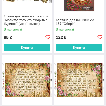
Схема для вишивки бісером
"Молитва того хто входить в
Картина для вишивки А3+
будинок" (українською)
137 "Оберіг"
(А4Р-036)
В наявності
В наявності
85
122
₴
₴
Купити
Купити