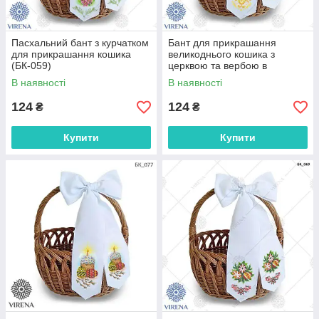
Пасхальний бант з курчатком
Бант для прикрашання
для прикрашання кошика
великоднього кошика з
(БК-059)
церквою та вербою в
золотому кольорі (БК-073)
В наявності
В наявності
124
124
₴
₴
Купити
Купити