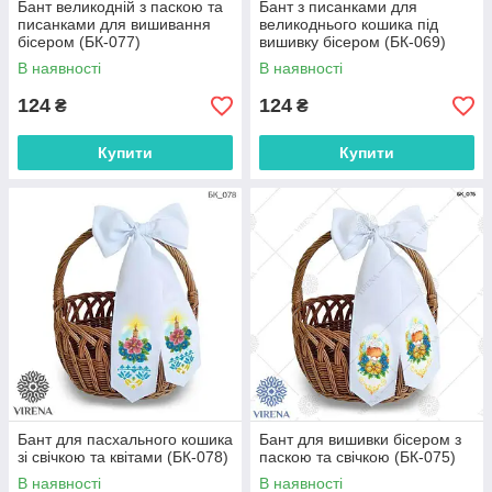
Бант великодній з паскою та
Бант з писанками для
писанками для вишивання
великоднього кошика під
бісером (БК-077)
вишивку бісером (БК-069)
В наявності
В наявності
124
124
₴
₴
Купити
Купити
Бант для пасхального кошика
Бант для вишивки бісером з
зі свічкою та квітами (БК-078)
паскою та свічкою (БК-075)
В наявності
В наявності