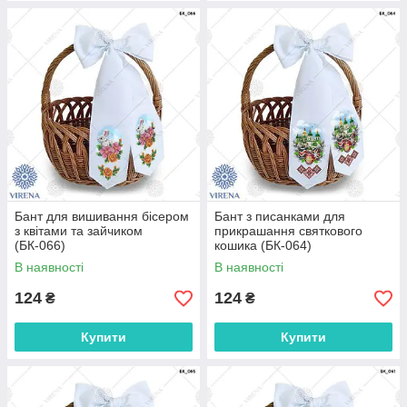
Бант для вишивання бісером
Бант з писанками для
з квітами та зайчиком
прикрашання святкового
(БК-066)
кошика (БК-064)
В наявності
В наявності
124
124
₴
₴
Купити
Купити