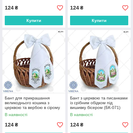
124
124
₴
₴
Купити
Купити
Бант для прикрашання
Бант з церквою та писанками
великоднього кошика з
із срібним обідком під
церквою та вербою в сірому
вишивку бісером (БК-071)
кольорі (БК-074)
В наявності
В наявності
124
124
₴
₴