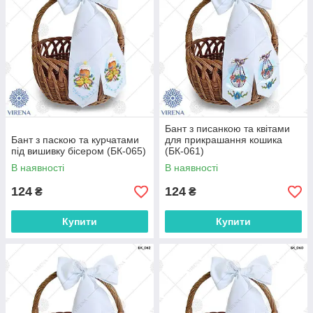
Бант з писанкою та квітами
Бант з паскою та курчатами
для прикрашання кошика
під вишивку бісером (БК-065)
(БК-061)
В наявності
В наявності
124
124
₴
₴
Купити
Купити