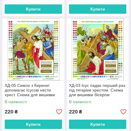
Купити
Купити
ХД-05 Симон з Киринеї
ХД-03 Ісус падає перший раз
допомагає Ісусові нести
під тягарем хрестом. Схема
хрест. Схема для вишивки
для вишивки бісером
бісером
В наявності
В наявності
220
220
₴
₴
Купити
Купити