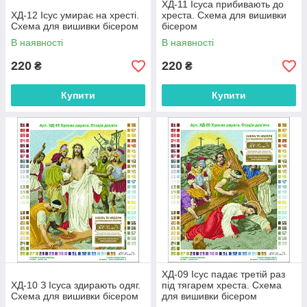
ХД-11 Ісуса прибивають до
ХД-12 Ісус умирає на хресті.
хреста. Схема для вишивки
Схема для вишивки бісером
бісером
В наявності
В наявності
220
220
₴
₴
Купити
Купити
ХД-09 Ісус падає третій раз
ХД-10 З Ісуса здирають одяг.
під тягарем хреста. Схема
Схема для вишивки бісером
для вишивки бісером