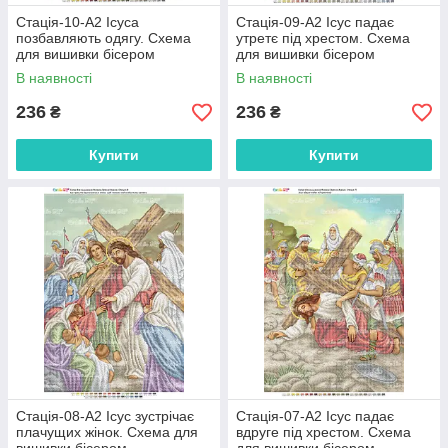
Стація-10-А2 Ісуса
Стація-09-А2 Ісус падає
позбавляють одягу. Схема
утретє під хрестом. Схема
для вишивки бісером
для вишивки бісером
В наявності
В наявності
236
236
₴
₴
Купити
Купити
Стація-08-А2 Ісус зустрічає
Стація-07-А2 Ісус падає
плачущих жінок. Схема для
вдруге під хрестом. Схема