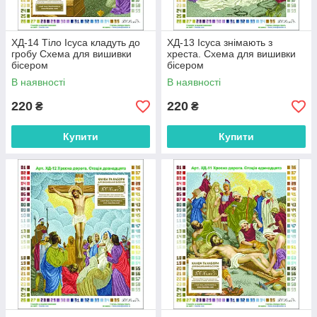
ХД-14 Тіло Ісуса кладуть до
ХД-13 Ісуса знімають з
гробу Схема для вишивки
хреста. Схема для вишивки
бісером
бісером
В наявності
В наявності
220
220
₴
₴
Купити
Купити