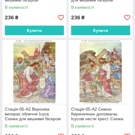
вишивки бісером
для вишивки бісером
В наявності
В наявності
236
236
₴
₴
Купити
Купити
Стація-06-А2 Вероніка
Стація-05-А2 Симон
витирає обличчя Ісуса.
Киринеянин допомагає
Схема для вишивки бісером
Ісусові нести хрест. Схема
для вишивки бісером
В наявності
В наявності