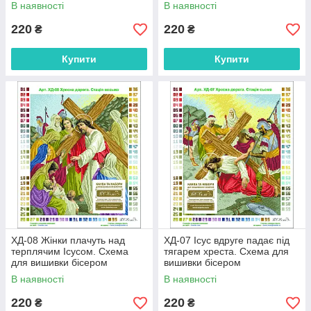
В наявності
В наявності
220
220
₴
₴
Купити
Купити
ХД-08 Жінки плачуть над
ХД-07 Ісус вдруге падає під
терплячим Ісусoм. Схема
тягарем хреста. Схема для
для вишивки бісером
вишивки бісером
В наявності
В наявності
220
220
₴
₴