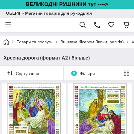
ВЕЛИКОДНІ РУШНИКИ тут ---->
ОБЕРІГ - Магазин товарів для рукоділля
Товари та послуги
Вишивка бісером (Ікони, релігія)
Х
Хресна дорога (формат А2 і більше)
Сортування
0
Фільтри