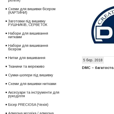
релігія)
Схеми для вишивки бісером
(КАРТИНИ)
Заготовки під вишивку
РУШНИКІВ, СЕРВЕТОК
Набори для вишивання
нитками
Набори для вишивання
бісером
Нитки для вишивання
5 бер. 2018
Тканини та мереживо
DMC – багатостол
Сумки-шопери під вишивку
Схеми для вишивки нитками
Аксесуари та інструменти для
рукоділля
Бісер PRECIOSA (Чехія)
Алмазна мозаїка / алмазна