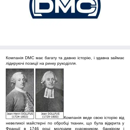
Компанія DMC має багату та давню історію, і здавна займає
лідируючі позиції на ринку рукоділля.
Компанія веде свою історію від
невеликої майстерні по обробці тканин, що була відкрита
у
Франції в 1746 році молодим художником, банкіром і