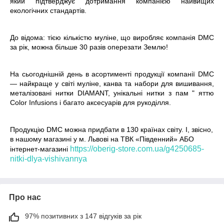
який підтверджує дотримання компанією найвищих
екологічних стандартів.
До відома: тією кількістю муліне, що виробляє компанія DMC
за рік, можна більше 30 разів оперезати Землю!
На сьогоднішній день в асортименті продукції компанії DMC
— найкраще у світі муліне, канва та набори для вишивання,
металізовані нитки DIAMANT, унікальні нитки з пам " яттю
Color Infusions і багато аксесуарів для рукоділля.
Продукцію
DMC
можна придбати в 130 країнах світу. І
,
звісно
,
в нашому магазині у м. Львові на ТВК «Південний» АБО
https://oberig-store.com.ua/g4250685-
інтернет-магазині
nitki-dlya-vishivannya
Про нас
97% позитивних з 147 відгуків за рік