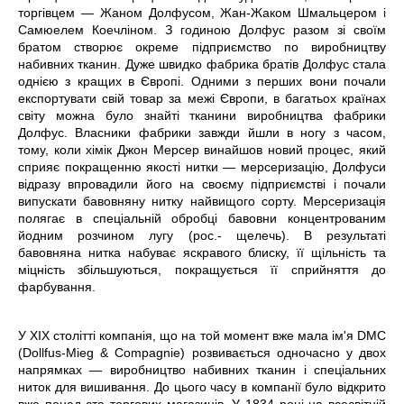
торгівцем — Жаном Долфусом, Жан-Жаком Шмальцером і
Самюелем Коечліном. З годиною Долфус разом зі своїм
братом створює окреме підприємство по виробництву
набивних тканин. Дуже швидко фабрика братів Долфус стала
однією з кращих в Європі. Одними з перших вони почали
експортувати свій товар за межі Європи, в багатьох країнах
світу можна було знайті тканини виробництва фабрики
Долфус. Власники фабрики завжди йшли в ногу з часом,
тому, коли хімік Джон Мерсер винайшов новий процес, який
сприяє покращенню якості нитки — мерсеризацію, Долфуси
відразу впровадили його на своєму підприємстві і почали
випускати бавовняну нитку найвищого сорту. Мерсеризація
полягає в спеціальній обробці бавовни концентрованим
йодним розчином лугу (рос.- щелечь). В результаті
бавовняна нитка набуває яскравого блиску, її щільність та
міцність збільшуються, покращується її сприйняття до
фарбування.
У XIX столітті компанія, що на той момент вже мала ім'я DMC
(Dollfus-Mieg & Compagnie) розвивається одночасно у двох
напрямках — виробництво набивних тканин і спеціальних
ниток для вишивання. До цього часу в компанії було відкрито