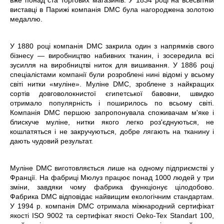
вже понад ста торгових магазинів. У 1834 році на всесвітній
виставці в Парижі компанія DMC була нагороджена золотою
медаллю.
У 1880 році компанія DMC закрила один з напрямків свого
бізнесу — виробництво набивних тканин, і зосередила всі
зусилля на виробництві ниток для вишивання. У 1886 році
спеціалістами компанії були розроблені нині відомі у всьому
світі нитки «муліне». Муліне DMC, зроблене з найкращих
сортів довговолокнистої єгипетської бавовни, швидко
отримало популярність і поширилось по всьому світі.
Компанія DMC першою запропонувала споживачам м
'
яке і
блискуче муліне, нитки якого легко роз
'єднуються
, не
кошлатяться і не закручуються, добре лягають на тканину і
дають чудовий результат.
Муліне DMC виготовляється лише на одному підприємстві у
Франції. На фабриці Мюлуз працює понад 1000 людей у три
зміни, завдяки чому фабрика функціонує цілодобово.
Фабрика DMC відповідає найвищим екологічним стандартам.
У 1994 р. компанія DMC отримала міжнародний сертифікат
якості ISO 9002 та сертифікат якості Oeko-Tex Standart 100,