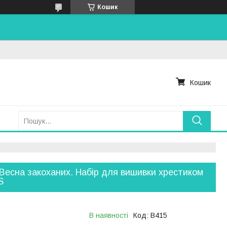
Кошик
Кошик
Весна закоханих. Набір для вишивки хрестиком
S
В наявності
Код:
B415