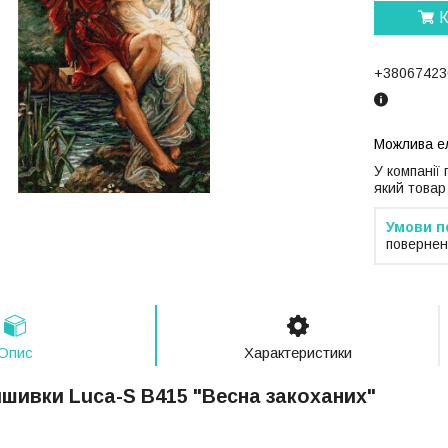
К
+38067423
У компанії
який товар
повернен
Опис
Характеристики
ишивки Luca-S B415 "Весна закоханих"