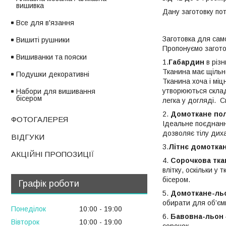
вишивка
Дану заготовку пот
Все для в'язання
Заготовка для сам
Вишиті рушники
Пропонуємо загото
Вишиванки та пояски
1.
Габардин
в різн
Тканина має щільне
Подушки декоративні
Тканина хоча і міц
утворюються склад
Набори для вишивання
бісером
легка у догляді. С
2.
Домоткане по
ФОТОГАЛЕРЕЯ
Ідеальне поєднання
дозволяє тілу дих
ВІДГУКИ
3.
Літнє домотка
АКЦІЙНІ ПРОПОЗИЦІЇ
4.
Сорочкова тка
влітку, оскільки у
бісером.
Графік роботи
5.
Домоткане-ль
обирати для об’ємн
Понеділок
10:00
19:00
6.
Бавовна-льон
Вівторок
10:00
19:00
сорочок.