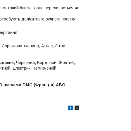
є матовий блиск, гарно переливається як
требують делікатного ручного прання і
берігання
 Сорочкова тканина, Атлас, Літнє
рсиковий, Червоний, Бордовий, Жовтий,
итний, Електрик, Темно-синій,
БО нитками DMC (Франція) АБО