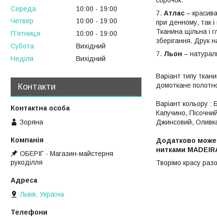
Середа
10:00
19:00
7.
Атлас
– красива
Четвер
10:00
19:00
при денному, так і
Тканина щільна і 
Пʼятниця
10:00
19:00
зберігання. Друк н
Субота
Вихідний
7.
Льон
– натураль
Неділя
Вихідний
Варіант типу ткан
домоткане полотно
Контакти
Варіант кольору :
Капучино, Пісочний
Джинсовий, Оливка
Зоряна
Додатково може 
нитками MADEIRA
ОБЕРІГ - Магазин-майстерня
рукоділля
Творімо красу разо
Львів, Україна