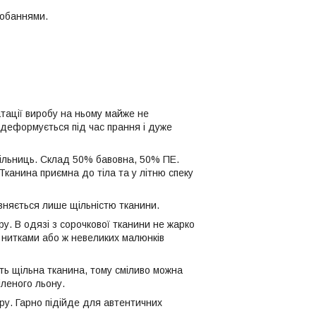
добаннями.
атації виробу на ньому майже не
 деформується під час прання і дуже
дільниць. Склад 50% бавовна, 50% ПЕ.
 Тканина приємна до тіла та у літню спеку
ізняється лише щільністю тканини.
ру. В одязі з сорочкової тканини не жарко
й нитками або ж невеликих малюнків
ть щільна тканина, тому сміливо можна
іленого льону.
ору. Гарно підійде для автентичних