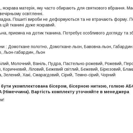
, яскрава матерія, яку часто обирають для святкового вбрання. Ма
 вечірньому освітленні.
гладка. Пошиті вироби не деформуються та не втрачають форму. По
а цій тканині дуже яскравий.
на, приємна на дотик тканина. Потребує особливого догляду та з
ини : Домоткане полотно, Домоткане-льон, Бавовна-льон, Габардин,
, Льон-габардин, Льон
 Білий, Молочний, Ваніль, Пудра, Пастельно-рожевий, Рожевий, Пе
, Коричневий, Ліловий, Бежевий світлий, Бежевий, Бірюзовий, Блак
, Зелений, Хакі, Смарагдовий, Сірий, Темно-сірий, Чорний
бути укомплектована бісером, бісерною ниткою, голкою А
 (Німеччина). Вартість комплекту уточняйте в менеджера
м!