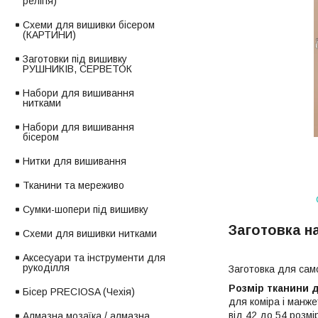
релігія)
Схеми для вишивки бісером
(КАРТИНИ)
Заготовки під вишивку
РУШНИКІВ, СЕРВЕТОК
Набори для вишивання
нитками
Набори для вишивання
бісером
Нитки для вишивання
Тканини та мереживо
Сумки-шопери під вишивку
Заготовка на
Схеми для вишивки нитками
Аксесуари та інструменти для
рукоділля
Заготовка для само
Розмір тканини 
Бісер PRECIOSA (Чехія)
для коміра і манж
від 42 до 54 розмі
Алмазна мозаїка / алмазна