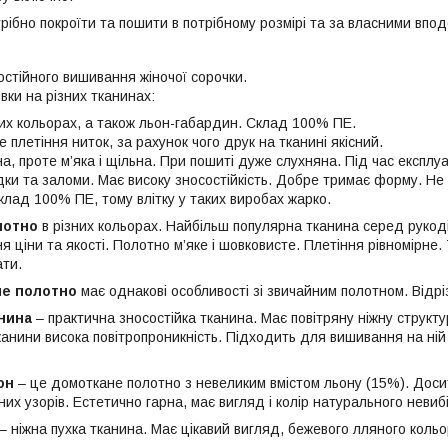
рібно покроїти та пошити в потрібному розмірі та за власними впо
остійного вишивання жіночої сорочки.
вки на різних тканинах:
их кольорах, а також льон-габардин. Склад 100% ПЕ.
 плетіння ниток, за рахунок чого друк на тканині якісний.
на, проте м’яка і щільна. При пошиті дуже слухняна. Під час експлу
ки та заломи. Має високу зносостійкість. Добре тримає форму. Не
клад 100% ПЕ, тому влітку у таких виробах жарко.
лотно
в різних кольорах. Найбільш популярна тканина серед руко
 ціни та якості. Полотно м’яке і шовковисте. Плетіння рівномірне.
ати.
не полотно
має однакові особливості зі звичайним полотном. Відр
нина
– практична зносостійка тканина. Має повітряну ніжну структу
 тканини висока повітропроникність. Підходить для вишивання на ні
он
– це домоткане полотно з невеликим вмістом льону (15%). Доси
их узорів. Естетично гарна, має вигляд і колір натурального невиб
– ніжна пухка тканина. Має цікавий вигляд, бежевого лляного коль