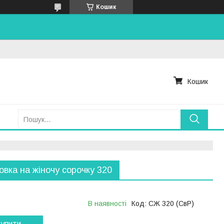
Кошик
Кошик
овка на жіночу сорочку 320
В наявності
Код:
СЖ 320 (СвР)
упити