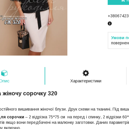
+38067423
повернен
Опис
Характеристики
 жіночу сорочку 320
стійного вишивання жіночої блузи. Друк схеми на тканині. Під виш
для сорочки
– 2 відрізка 75*75 см на перед і спинку, 2 відрізки 60
етів якщо вони передбачені на малюнку заготовки. Даних параметрі
ру включно.