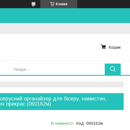
Кошик
Кошик
оярусний органайзер для бісеру, намистин,
их прикрас (060162м)
В наявності
Код:
060162м