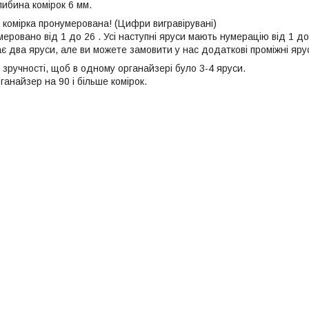
либина комірок 6 мм.
 комірка пронумерована! (Цифри вигравірувані)
еровано від 1 до 26 . Усі наступні яруси мають нумерацію від 1 до
 два яруси, але ви можете замовити у нас додаткові проміжні ярус
зручності, щоб в одному органайзері було 3-4 яруси.
ганайзер на 90 і більше комірок.