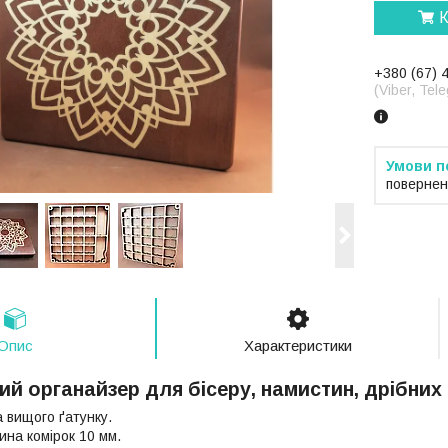
К
+380 (67) 
(Viber, Te
повернен
Опис
Характеристики
й органайзер для бісеру, намистин, дрібних
 вищого ґатунку.
ина комірок 10 мм.