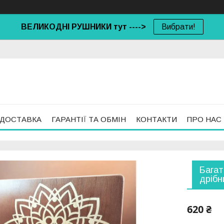
ВЕЛИКОДНІ РУШНИКИ тут ---->
Вибрати!
 ДОСТАВКА
ГАРАНТІЇ ТА ОБМІН
КОНТАКТИ
ПРО НАС
Багат
дрібн
620 ₴