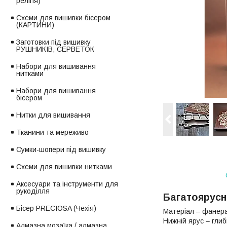
релігія)
Схеми для вишивки бісером
(КАРТИНИ)
Заготовки під вишивку
РУШНИКІВ, СЕРВЕТОК
Набори для вишивання
нитками
Набори для вишивання
бісером
Нитки для вишивання
Тканини та мереживо
Сумки-шопери під вишивку
Схеми для вишивки нитками
Аксесуари та інструменти для
рукоділля
Багатоярусни
Бісер PRECIOSA (Чехія)
Матеріал – фанера
Нижній ярус – глиб
Алмазна мозаїка / алмазна