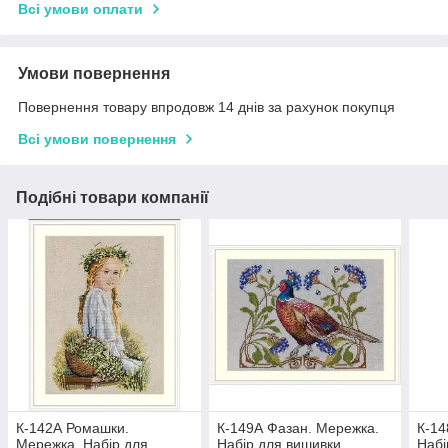
Всі умови оплати
Умови повернення
Повернення товару впродовж 14 днів за рахунок покупця
Всі умови повернення
Подібні товари компанії
К-142А Ромашки.
К-149А Фазан. Мережка.
К-14
Мережка. Набір для
Набір для вишивки
Набі