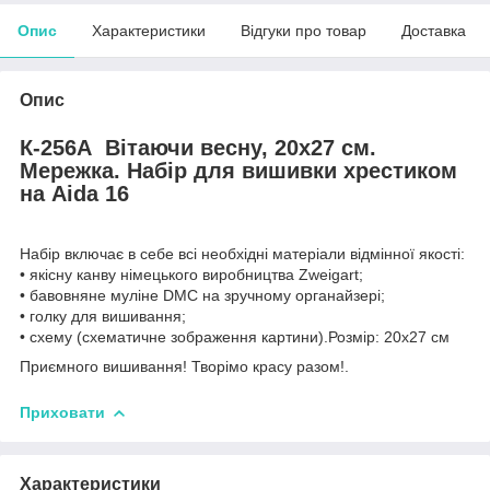
Опис
Характеристики
Відгуки про товар
Доставка
Опис
К-256А
Вітаючи весну, 20х27 см.
Мережка. Набір для вишивки хрестиком
на Aida 16
Набір включає в себе всі необхідні матеріали відмінної якості:
• якісну канву німецького виробництва Zweigart;
• бавовняне муліне DMC на зручному органайзері;
• голку для вишивання;
• схему (схематичне зображення картини).Розмір: 20х27 см
Приємного вишивання! Творімо красу разом!.
Приховати
Характеристики