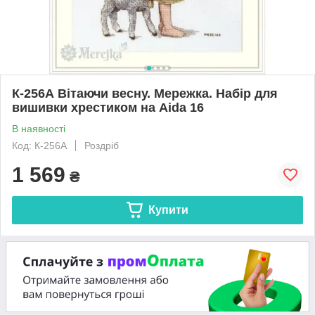
К-256А Вітаючи весну. Мережка. Набір для
вишивки хрестиком на Aida 16
В наявності
Код: К-256А
Роздріб
1 569
₴
Купити