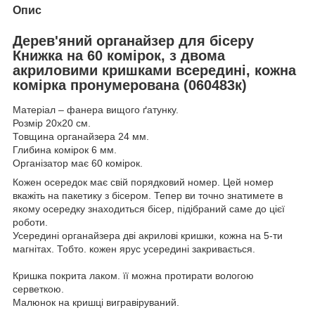
Опис
Дерев'яний органайзер для бісеру
Книжка на 60 комірок, з двома
акриловими кришками всередині, кожна
комірка пронумерована (060483к)
Матеріал – фанера вищого ґатунку.
Розмір 20х20 см.
Товщина органайзера 24 мм.
Глибина комірок 6 мм.
Організатор має 60 комірок.
Кожен осередок має свій порядковий номер. Цей номер
вкажіть на пакетику з бісером. Тепер ви точно знатимете в
якому осередку знаходиться бісер, підібраний саме до цієї
роботи.
Усередині органайзера дві акрилові кришки, кожна на 5-ти
магнітах. Тобто. кожен ярус усередині закривається.
Кришка покрита лаком. її можна протирати вологою
серветкою.
Малюнок на кришці вигравіруваний.