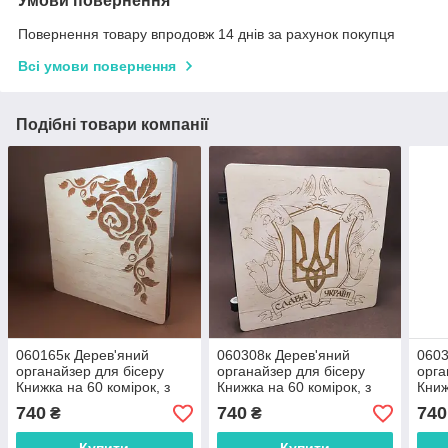
Умови повернення
Повернення товару впродовж 14 днів за рахунок покупця
Всі умови повернення
Подібні товари компанії
060165к Дерев'яний
060308к Дерев'яний
0603
органайзер для бісеру
органайзер для бісеру
орга
Книжка на 60 комірок, з
Книжка на 60 комірок, з
Книж
двома акриловими
двома акриловими
дво
740
740
740
₴
₴
кришками всередині,
кришками всередині,
криш
кожна комірка
кожна комірка
кожн