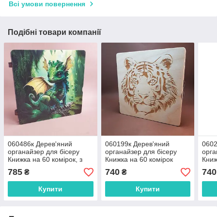
Всі умови повернення
Подібні товари компанії
060486к Дерев'яний
060199к Дерев'яний
0602
органайзер для бісеру
органайзер для бісеру
орга
Книжка на 60 комірок, з
Книжка на 60 комірок
Книж
двома акриловими
"Тигр", з двома
"Трі
785
740
740
₴
₴
кришками всередині, з
акриловими кришками
акр
кольоровим друком
всередині, кожна комірка
всер
Купити
Купити