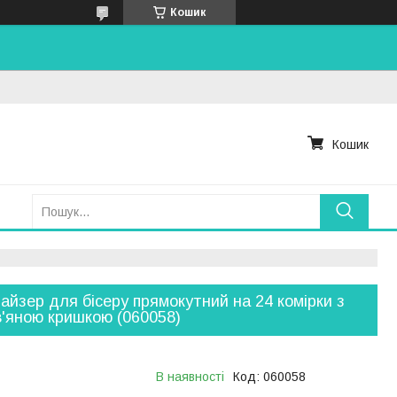
Кошик
Кошик
айзер для бісеру прямокутний на 24 комірки з
'яною кришкою (060058)
В наявності
Код:
060058