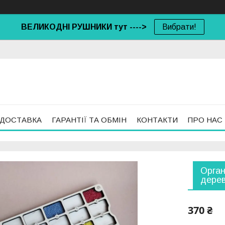
ВЕЛИКОДНІ РУШНИКИ тут ---->
Вибрати!
 ДОСТАВКА
ГАРАНТІЇ ТА ОБМІН
КОНТАКТИ
ПРО НАС
Орган
дерев
370 ₴