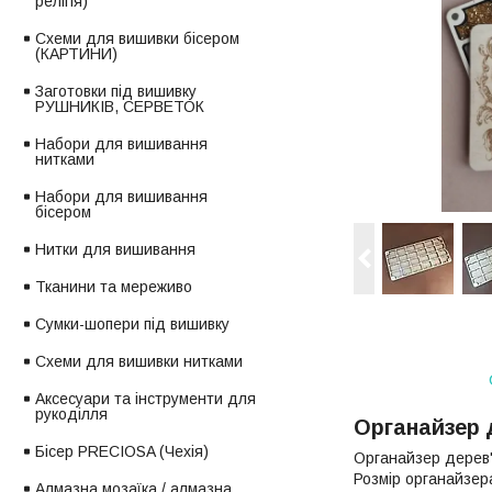
релігія)
Схеми для вишивки бісером
(КАРТИНИ)
Заготовки під вишивку
РУШНИКІВ, СЕРВЕТОК
Набори для вишивання
нитками
Набори для вишивання
бісером
Нитки для вишивання
Тканини та мереживо
Сумки-шопери під вишивку
Схеми для вишивки нитками
Аксесуари та інструменти для
рукоділля
Органайзер 
Бісер PRECIOSA (Чехія)
Органайзер дерев'
Розмір органайзер
Алмазна мозаїка / алмазна