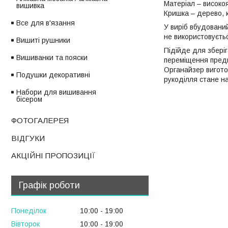
Матеріал – високо
вишивка
Кришка – дерево, к
Все для в'язання
У виріб вбудований
не використовуєть
Вишиті рушники
Підійде для збері
Вишиванки та пояски
переміщення предме
Органайзер вигото
Подушки декоративні
рукоділля стане на
Набори для вишивання
бісером
ФОТОГАЛЕРЕЯ
ВІДГУКИ
АКЦІЙНІ ПРОПОЗИЦІЇ
Графік роботи
Понеділок
10:00
19:00
Вівторок
10:00
19:00