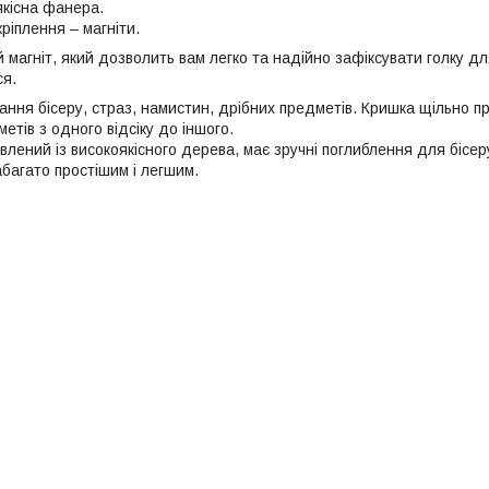
якісна фанера.
ріплення – магніти.
 магніт, який дозволить вам легко та надійно зафіксувати голку дл
ся.
гання бісеру, страз, намистин, дрібних предметів. Кришка щільно 
тів з одного відсіку до іншого.
влений із високоякісного дерева, має зручні поглиблення для бісе
багато простішим і легшим.