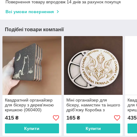
Повернення товару впродовж 14 днів за рахунок покупця
Всі умови повернення
Подібні товари компанії
Квадратний органайзер
Міні органайзер для
Квад
для бісеру з дерев'яною
бісеру, намистин та іншого
для 
кришкою (060400)
дріб'язку Коробка з
криш
дерев'яною кришкою
415
165
435
₴
₴
(060315)
Купити
Купити