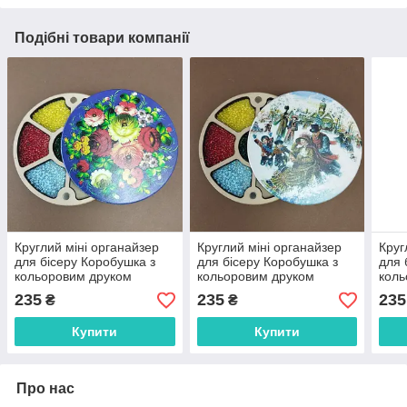
Подібні товари компанії
Круглий міні органайзер
Круглий міні органайзер
Круг
для бісеру Коробушка з
для бісеру Коробушка з
для 
кольоровим друком
кольоровим друком
коль
(060166)
(060167)
(060
235
235
235
₴
₴
Купити
Купити
Про нас