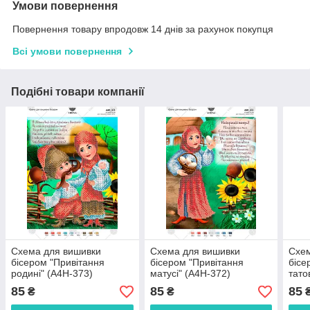
Умови повернення
Повернення товару впродовж 14 днів за рахунок покупця
Всі умови повернення
Подібні товари компанії
Схема для вишивки
Схема для вишивки
Схем
бісером "Привітання
бісером "Привітання
бісе
родині" (А4Н-373)
матусі" (А4Н-372)
тато
85
85
85
₴
₴