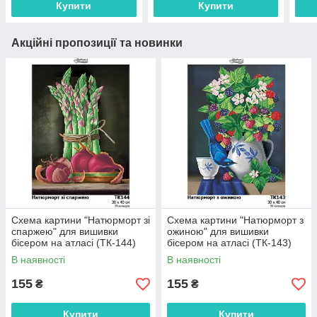
Купити
Купити
Акційні пропозиції та новинки
Схема картини "Натюрморт зі
Схема картини "Натюрморт з
спаржею" для вишивки
ожиною" для вишивки
бісером на атласі (ТК-144)
бісером на атласі (ТК-143)
В наявності
В наявності
155
155
₴
₴
Купити
Купити