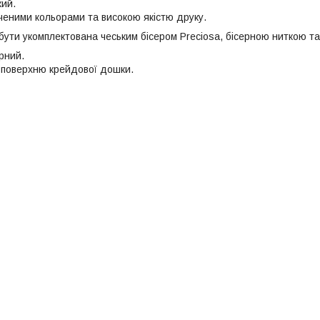
ий.
иченими кольорами та високою якістю друку.
ути укомплектована чеським бісером Preciosa, бісерною ниткою та 
рний.
у поверхню крейдової дошки.