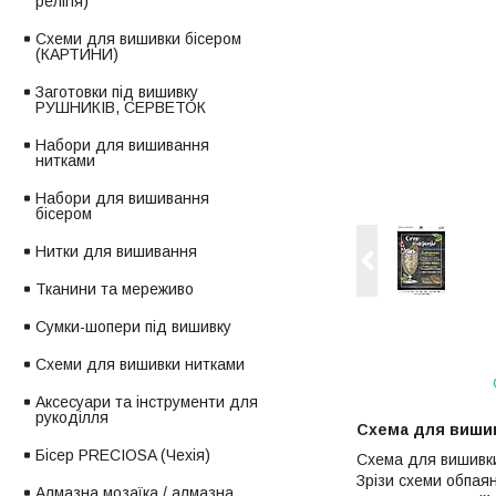
релігія)
Схеми для вишивки бісером
(КАРТИНИ)
Заготовки під вишивку
РУШНИКІВ, СЕРВЕТОК
Набори для вишивання
нитками
Набори для вишивання
бісером
Нитки для вишивання
Тканини та мереживо
Сумки-шопери під вишивку
Схеми для вишивки нитками
Аксесуари та інструменти для
рукоділля
Схема для вишив
Бісер PRECIOSA (Чехія)
Схема для вишивки
Зрізи схеми обпаян
Алмазна мозаїка / алмазна