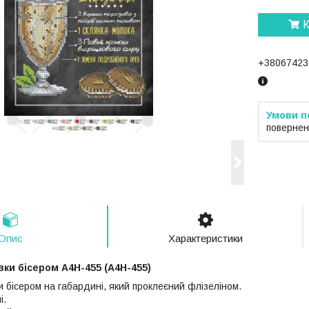
К
+38067423
повернен
Опис
Характеристики
ки бісером А4Н-455 (А4Н-455)
 бісером на габардині, який проклеєний флізеліном.
і.