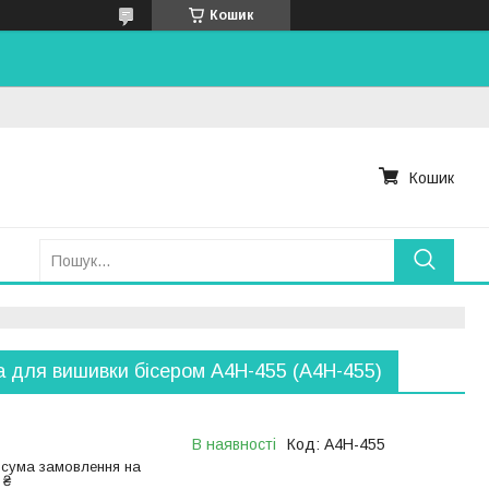
Кошик
Кошик
 для вишивки бісером А4Н-455 (А4Н-455)
В наявності
Код:
А4Н-455
 сума замовлення на
 ₴